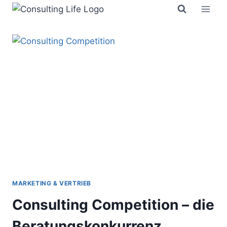
Zum
Inhalt
springen
MARKETING & VERTRIEB
Consulting Competition – die
Beratungskonkurrenz