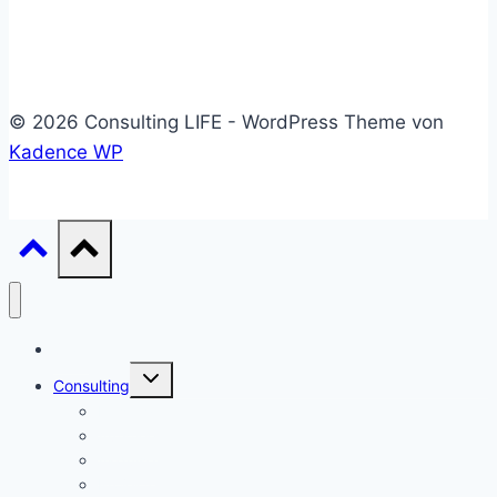
Gesprächen
© 2026 Consulting LIFE - WordPress Theme von
Kadence WP
Start
Untermenü
Consulting
umschalten
Einstieg
Aufstieg
Akquise
Projekte