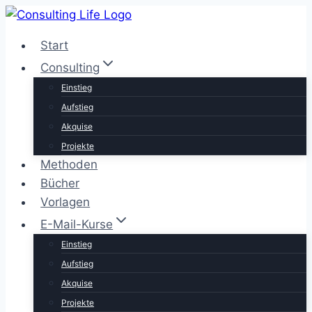
Zum
Inhalt
Start
springen
Consulting
Einstieg
Aufstieg
Akquise
Projekte
Methoden
Bücher
Vorlagen
E-Mail-Kurse
Einstieg
Aufstieg
Akquise
Projekte