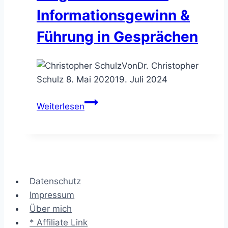
souverän
Informationsgewinn &
parierst
Führung in Gesprächen
Von
Dr. Christopher
Schulz
8. Mai 2020
19. Juli 2024
Question
Weiterlesen
Power
–
33
Fragetechniken
für
Datenschutz
Informationsgewinn
Impressum
&
Über mich
Führung
* Affiliate Link
in