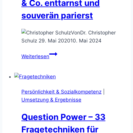
& Co. enttarnst und
souverän parierst
Von
Dr. Christopher
Schulz
29. Mai 2020
10. Mai 2024
Achtung
Weiterlesen
Schattenfrage
–
wie
Du
Persönlichkeit & Sozialkompetenz
|
Suggestivfragen
Umsetzung & Ergebnisse
&
Co.
Question Power – 33
enttarnst
und
Fragetechniken für