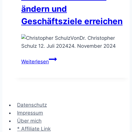
solltest
ändern und
Geschäftsziele erreichen
Von
Dr. Christopher
Schulz
12. Juli 2024
24. November 2024
Outcomes
Weiterlesen
over
Output
–
das
Kundenverhalten
Datenschutz
ändern
Impressum
und
Über mich
Geschäftsziele
* Affiliate Link
erreichen