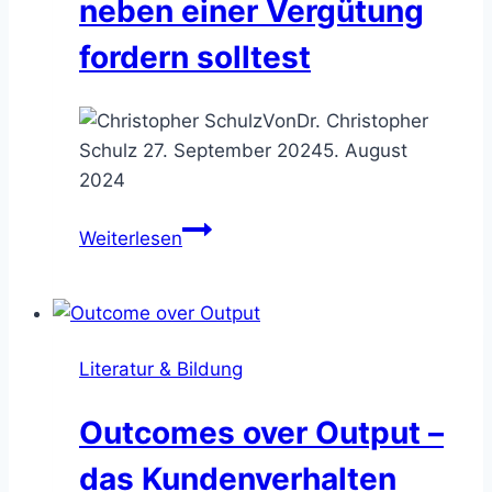
neben einer Vergütung
fordern solltest
Von
Dr. Christopher
Schulz
27. September 2024
5. August
2024
Consulting
Weiterlesen
Gegenleistung
–
was
Du
Literatur & Bildung
neben
einer
Outcomes over Output –
Vergütung
fordern
das Kundenverhalten