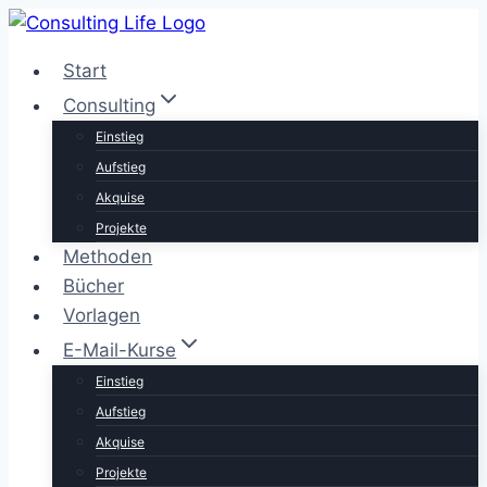
Zum
Inhalt
Start
springen
Consulting
Einstieg
Aufstieg
Akquise
Projekte
Methoden
Bücher
Vorlagen
E-Mail-Kurse
Einstieg
Aufstieg
Akquise
Projekte