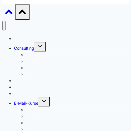
Start
Untermenü
Consulting
umschalten
Einstieg
Aufstieg
Akquise
Projekte
Methoden
Bücher
Vorlagen
Untermenü
E-Mail-Kurse
umschalten
Einstieg
Aufstieg
Akquise
Projekte