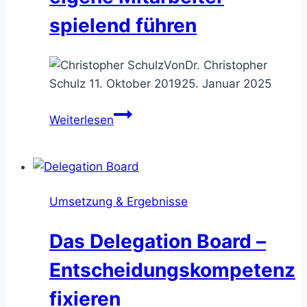
spielend führen
Von
Dr. Christopher
Schulz
11. Oktober 2019
25. Januar 2025
Wer
Weiterlesen
hat
den
Ball?
–
Umsetzung & Ergebnisse
die
eigene
Das Delegation Board –
Mitarbeiter
spielend
Entscheidungskompetenz
führen
fixieren