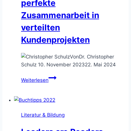
perfekte
Zusammenarbeit in
verteilten
Kundenprojekten
Von
Dr. Christopher
Schulz
10. November 2023
22. Mai 2024
Mit
Weiterlesen
hybriden
Teams
mehr
erreichen
Literatur & Bildung
–
die