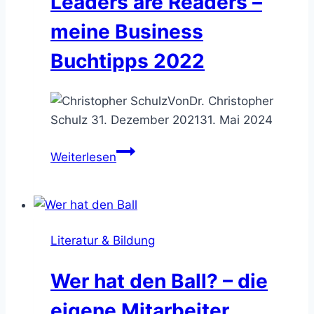
Leaders are Readers –
perfekte
Zusammenarbeit
meine Business
in
Buchtipps 2022
verteilten
Kundenprojekten
Von
Dr. Christopher
Schulz
31. Dezember 2021
31. Mai 2024
Leaders
Weiterlesen
are
Readers
–
meine
Literatur & Bildung
Business
Buchtipps
Wer hat den Ball? – die
2022
eigene Mitarbeiter