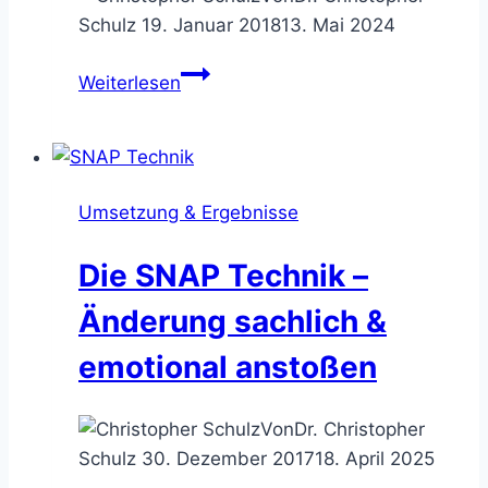
Schulz
19. Januar 2018
13. Mai 2024
Die
Weiterlesen
OKR
Methode
–
mit
Umsetzung & Ergebnisse
Zielen
und
Die SNAP Technik –
Ergebnissen
führen
Änderung sachlich &
emotional anstoßen
Von
Dr. Christopher
Schulz
30. Dezember 2017
18. April 2025