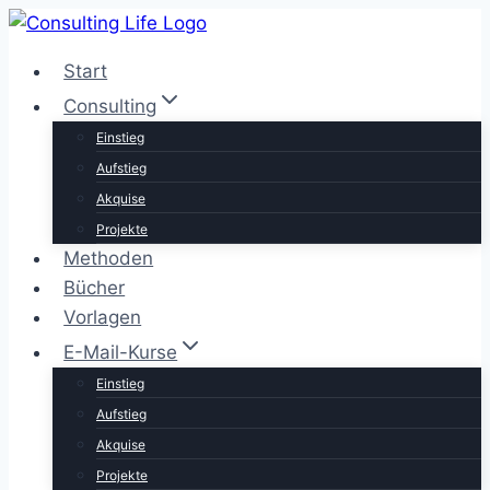
Zum
Inhalt
Start
springen
Consulting
Einstieg
Aufstieg
Akquise
Projekte
Methoden
Bücher
Vorlagen
E-Mail-Kurse
Einstieg
Aufstieg
Akquise
Projekte