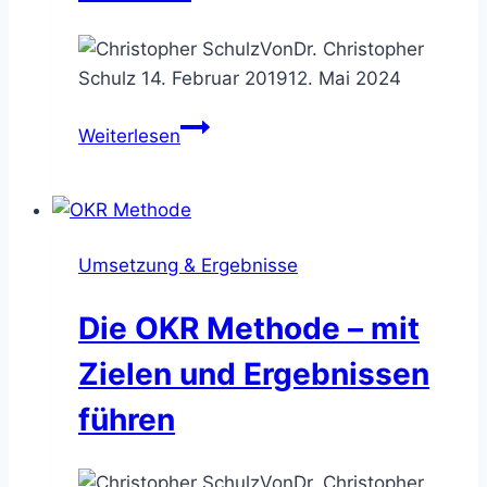
Von
Dr. Christopher
Schulz
14. Februar 2019
12. Mai 2024
Das
Weiterlesen
Delegation
Board
–
Entscheidungskompetenz
Umsetzung & Ergebnisse
fixieren
Die OKR Methode – mit
Zielen und Ergebnissen
führen
Von
Dr. Christopher