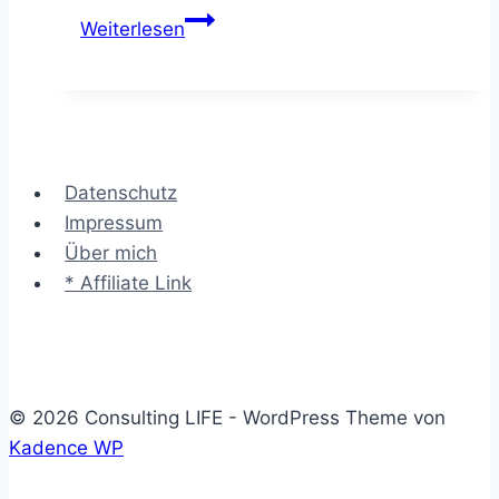
Die
Weiterlesen
SNAP
Technik
–
Änderung
sachlich
Datenschutz
&
Impressum
emotional
Über mich
anstoßen
* Affiliate Link
© 2026 Consulting LIFE - WordPress Theme von
Kadence WP