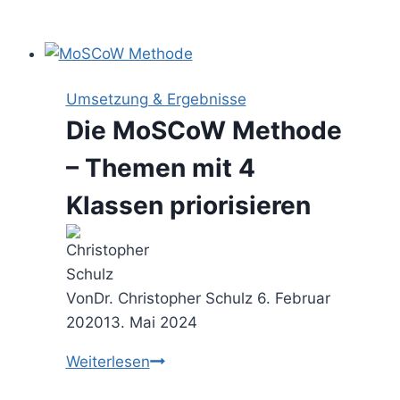
RICE
Scoring
–
Vorschläge
Umsetzung & Ergebnisse
nach
Die MoSCoW Methode
4
Kriterien
– Themen mit 4
priorisieren
Klassen priorisieren
Von
Dr. Christopher Schulz
6. Februar
2020
13. Mai 2024
Die
Weiterlesen
MoSCoW