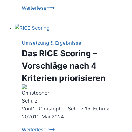
Realistische
Weiterlesen
Ziele
oder
Fortschritt
–
Umsetzung & Ergebnisse
entscheiden
Das RICE Scoring –
Sie
selbst!
Vorschläge nach 4
(Gastbeitrag)
Kriterien priorisieren
Von
Dr. Christopher Schulz
15. Februar
2020
11. Mai 2024
Das
Weiterlesen