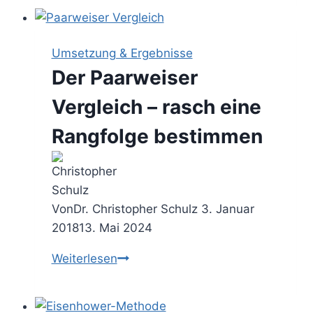
Methode
–
Themen
Umsetzung & Ergebnisse
mit
Der Paarweiser
4
Klassen
Vergleich – rasch eine
priorisieren
Rangfolge bestimmen
Von
Dr. Christopher Schulz
3. Januar
2018
13. Mai 2024
Der
Weiterlesen
Paarweiser
Vergleich