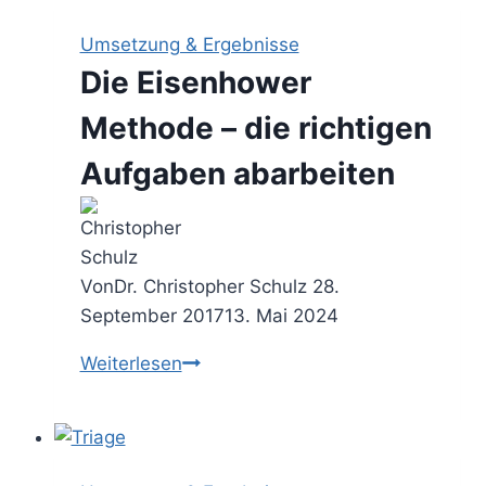
–
rasch
Umsetzung & Ergebnisse
eine
Die Eisenhower
Rangfolge
bestimmen
Methode – die richtigen
Aufgaben abarbeiten
Von
Dr. Christopher Schulz
28.
September 2017
13. Mai 2024
Die
Weiterlesen
Eisenhower
Methode
–
die