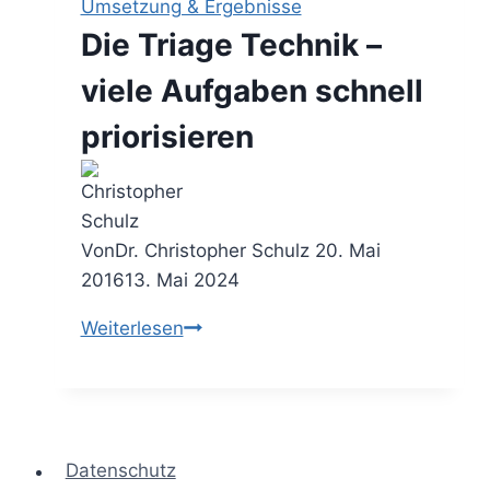
Umsetzung & Ergebnisse
richtigen
Die Triage Technik –
Aufgaben
abarbeiten
viele Aufgaben schnell
priorisieren
Von
Dr. Christopher Schulz
20. Mai
2016
13. Mai 2024
Die
Weiterlesen
Triage
Technik
–
viele
Datenschutz
Aufgaben