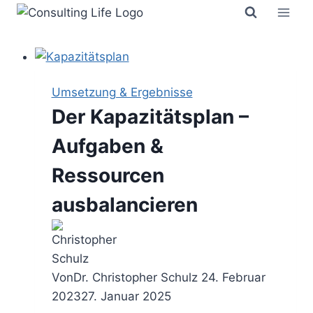
Zum
Inhalt
springen
Umsetzung & Ergebnisse
Der Kapazitätsplan –
Aufgaben &
Ressourcen
ausbalancieren
Von
Dr. Christopher Schulz
24. Februar
2023
27. Januar 2025