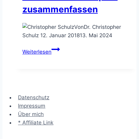
zusammenfassen
Von
Dr. Christopher
Schulz
12. Januar 2018
13. Mai 2024
Der
Weiterlesen
Projektsteckbrief
–
ein
Vorhaben
kompakt
Datenschutz
zusammenfassen
Impressum
Über mich
* Affiliate Link