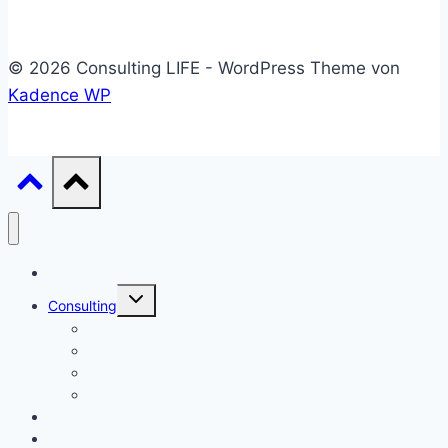
© 2026 Consulting LIFE - WordPress Theme von
Kadence WP
Start
Untermenü
Consulting
umschalten
Einstieg
Aufstieg
Akquise
Projekte
Methoden
Bücher