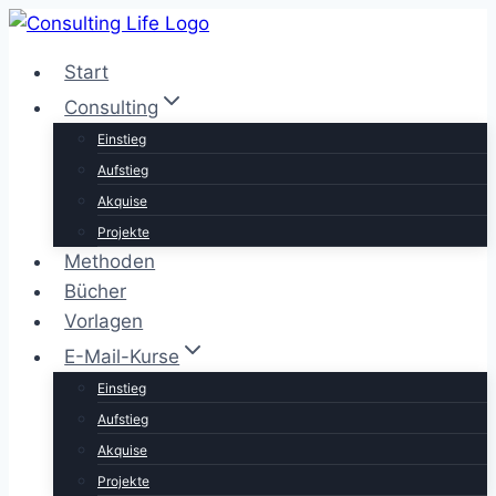
Zum
Inhalt
Start
springen
Consulting
Einstieg
Aufstieg
Akquise
Projekte
Methoden
Bücher
Vorlagen
E-Mail-Kurse
Einstieg
Aufstieg
Akquise
Projekte