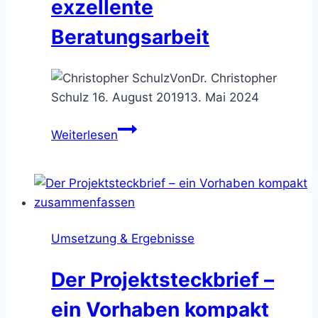
exzellente
Beratungsarbeit
Von
Dr. Christopher
Schulz
16. August 2019
13. Mai 2024
Consulting
Weiterlesen
mit
Methode
–
9
Techniken
Umsetzung & Ergebnisse
für
exzellente
Der Projektsteckbrief –
Beratungsarbeit
ein Vorhaben kompakt