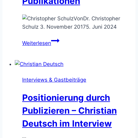
Publikationen
Von
Dr. Christopher
Schulz
3. November 2017
5. Juni 2024
Beratungserfolg
Weiterlesen
durch
Schreiben
–
8
Interviews & Gastbeiträge
gute
Gründe
Positionierung durch
für
die
Publizieren – Christian
eigenen
Deutsch im Interview
Publikationen