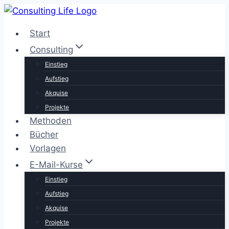
Zum
Inhalt
Start
springen
Consulting
Einstieg
Aufstieg
Akquise
Projekte
Methoden
Bücher
Vorlagen
E-Mail-Kurse
Einstieg
Aufstieg
Akquise
Projekte