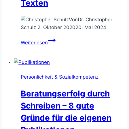
Texten
Von
Dr. Christopher
Schulz
2. Oktober 2020
20. Mai 2024
Schreibdenken
Weiterlesen
–
schnell
und
direkt
Persönlichkeit & Sozialkompetenz
zu
kreativen
Beratungserfolg durch
Texten
Schreiben – 8 gute
Gründe für die eigenen