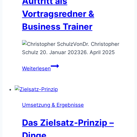
Auftritt als
Vorträge
auf
Vortragsredner &
Business Trainer
Von
Dr. Christopher
Schulz
20. Januar 2023
26. April 2025
Speaking
Weiterlesen
–
Checkliste
für
den
Umsetzung & Ergebnisse
perfekten
Auftritt
Das Zielsatz-Prinzip –
als
Vortragsredner
Dinge