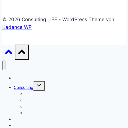
© 2026 Consulting LIFE - WordPress Theme von
Kadence WP
Start
Untermenü
Consulting
umschalten
Einstieg
Aufstieg
Akquise
Projekte
Methoden
Bücher