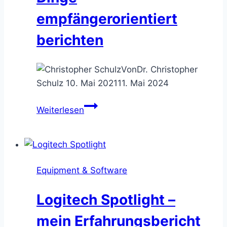
&
empfängerorientiert
Business
Trainer
berichten
Von
Dr. Christopher
Schulz
10. Mai 2021
11. Mai 2024
Das
Weiterlesen
Zielsatz-
Prinzip
–
Dinge
Equipment & Software
empfängerorientiert
berichten
Logitech Spotlight –
mein Erfahrungsbericht