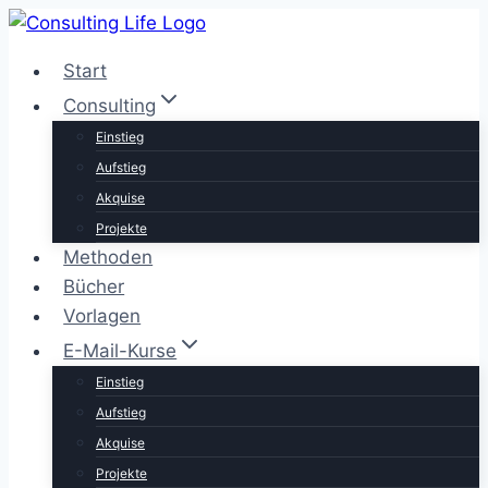
Zum
Inhalt
Start
springen
Consulting
Einstieg
Aufstieg
Akquise
Projekte
Methoden
Bücher
Vorlagen
E-Mail-Kurse
Einstieg
Aufstieg
Akquise
Projekte