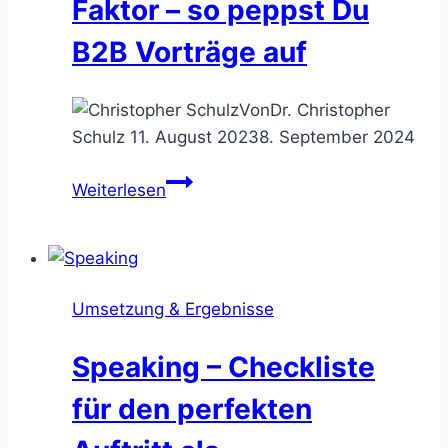
Faktor – so peppst Du
B2B Vorträge auf
Von
Dr. Christopher
Schulz
11. August 2023
8. September 2024
Gamification:
Weiterlesen
Präsentationen
mit
Fun-
Faktor
Umsetzung & Ergebnisse
–
so
Speaking – Checkliste
peppst
Du
für den perfekten
B2B