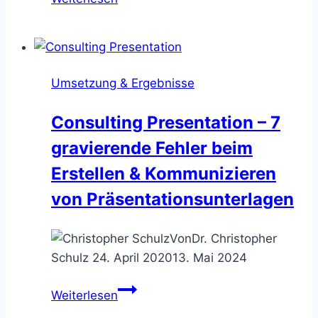
mit
Methode
–
9
Umsetzung & Ergebnisse
Techniken
für
Consulting Presentation – 7
exzellente
gravierende Fehler beim
Beratungsarbeit
Erstellen & Kommunizieren
von Präsentationsunterlagen
Von
Dr. Christopher
Schulz
24. April 2020
13. Mai 2024
Consulting
Weiterlesen
Presentation