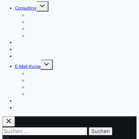
Untermenü
Consulting
umschalten
Einstieg
Aufstieg
Akquise
Projekte
Methoden
Bücher
Vorlagen
Untermenü
E-Mail-Kurse
umschalten
Einstieg
Aufstieg
Akquise
Projekte
Training
Kaffeespende
Suchen