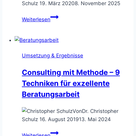
Schulz
19. März 2020
8. November 2025
Der
Weiterlesen
Projekt
Polarstern
–
Ziele
Umsetzung & Ergebnisse
&
Zusammenarbeit
Consulting mit Methode – 9
präzisieren
Techniken für exzellente
Beratungsarbeit
Von
Dr. Christopher
Schulz
16. August 2019
13. Mai 2024
Consulting
Weiterlesen