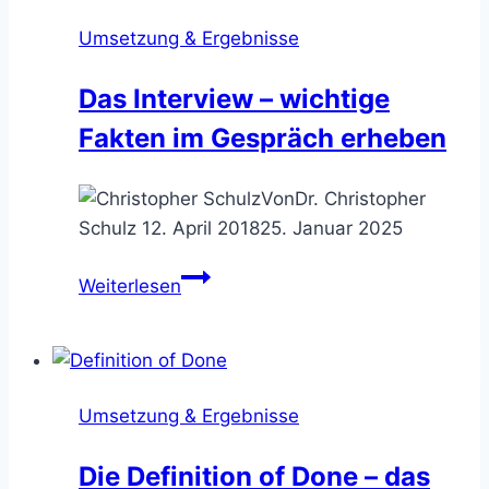
Umsetzung & Ergebnisse
Das Interview – wichtige
Fakten im Gespräch erheben
Von
Dr. Christopher
Schulz
12. April 2018
25. Januar 2025
Das
Weiterlesen
Interview
–
wichtige
Fakten
Umsetzung & Ergebnisse
im
Gespräch
Die Definition of Done – das
erheben