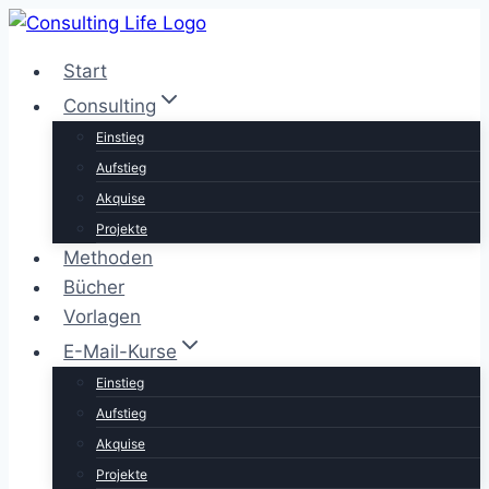
Zum
Inhalt
Start
springen
Consulting
Einstieg
Aufstieg
Akquise
Projekte
Methoden
Bücher
Vorlagen
E-Mail-Kurse
Einstieg
Aufstieg
Akquise
Projekte