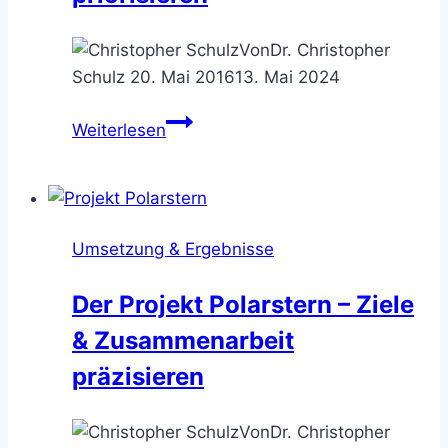
Von
Dr. Christopher
Schulz
20. Mai 2016
13. Mai 2024
Die
Weiterlesen
Triage
Technik
–
viele
Umsetzung & Ergebnisse
Aufgaben
schnell
Der Projekt Polarstern – Ziele
priorisieren
& Zusammenarbeit
präzisieren
Von
Dr. Christopher