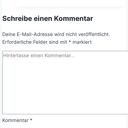
–
7
Schreibe einen Kommentar
gravierende
Fehler
Deine E-Mail-Adresse wird nicht veröffentlicht.
beim
Erforderliche Felder sind mit
Erstellen
*
markiert
&
Kommunizieren
von
Präsentationsunterlagen
Kommentar
*