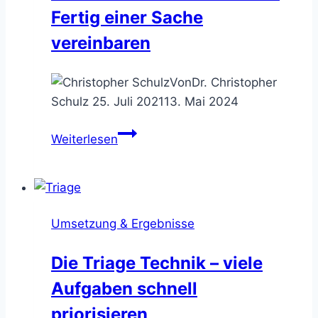
Fertig einer Sache
vereinbaren
Von
Dr. Christopher
Schulz
25. Juli 2021
13. Mai 2024
Die
Weiterlesen
Definition
of
Done
–
Umsetzung & Ergebnisse
das
Fertig
Die Triage Technik – viele
einer
Aufgaben schnell
Sache
vereinbaren
priorisieren