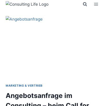
Zum
Inhalt
springen
MARKETING & VERTRIEB
Angebotsanfrage im
Consulting – beim Call for