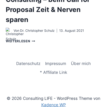
Proposal Zeit & Nerven
sparen
Von
Dr. Christopher Schulz
13. August 2021
ANGEBOTSANFRAGE
WEITERLESEN
IM
CONSULTING
–
BEIM
Datenschutz
Impressum
Über mich
CALL
FOR
* Affiliate Link
PROPOSAL
ZEIT
&
NERVEN
SPAREN
© 2026 Consulting LIFE - WordPress Theme von
Kadence WP