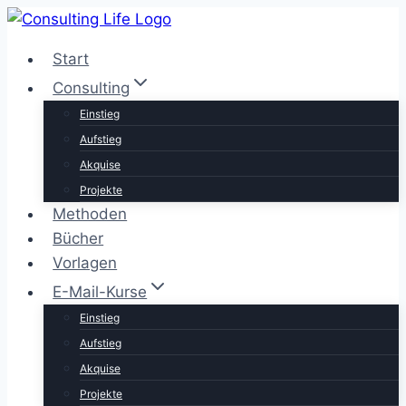
Zum
Inhalt
Start
springen
Consulting
Einstieg
Aufstieg
Akquise
Projekte
Methoden
Bücher
Vorlagen
E-Mail-Kurse
Einstieg
Aufstieg
Akquise
Projekte