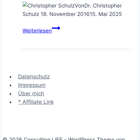
Von
Dr. Christopher
Schulz
18. November 2016
15. Mai 2025
Die
Weiterlesen
6-
Hüte
Methode
–
die
Datenschutz
Lösung
Impressum
durch
Über mich
Perspektiven
* Affiliate Link
finden
© 2026 Consulting LIFE - WordPress Theme von