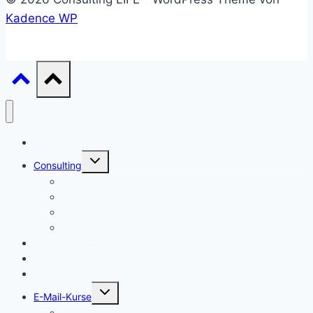
Kadence WP
Start
Untermenü
Consulting
umschalten
Einstieg
Aufstieg
Akquise
Projekte
Methoden
Bücher
Vorlagen
Untermenü
E-Mail-Kurse
umschalten
Einstieg