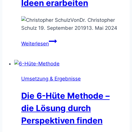
Ideen erarbeiten
Von
Dr. Christopher
Schulz
19. September 2019
13. Mai 2024
Die
Weiterlesen
Walt
Disney
Methode
–
Umsetzung & Ergebnisse
durchdachte
Ideen
Die 6-Hüte Methode –
erarbeiten
die Lösung durch
Perspektiven finden