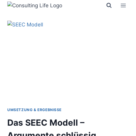
Zum
Inhalt
springen
UMSETZUNG & ERGEBNISSE
Das SEEC Modell –
Argumente schlüssig