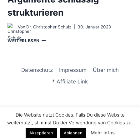
strukturieren
Von
Dr. Christopher Schulz
30. Januar 2020
DAS
WEITERLESEN
SEEC
MODELL
–
ARGUMENTE
Datenschutz
Impressum
Über mich
SCHLÜSSIG
STRUKTURIEREN
* Affiliate Link
Die Website nutzt Cookies. Falls Du diese Website
© 2026 Consulting LIFE - WordPress Theme von
weiternutzt, stimmst Du der Verwendung von Cookies zu.
Kadence WP
Mehr Infos
Akzeptieren
Ablehnen