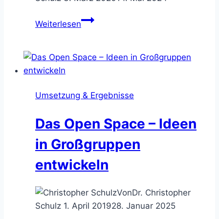
Das
Weiterlesen
Big
Room
Planning
–
parallele
Umsetzung & Ergebnisse
Teams
synchronisieren
Das Open Space – Ideen
in Großgruppen
entwickeln
Von
Dr. Christopher
Schulz
1. April 2019
28. Januar 2025