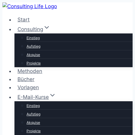
Zum
Inhalt
Start
springen
Consulting
Einstieg
Aufstieg
Akquise
Projekte
Methoden
Bücher
Vorlagen
E-Mail-Kurse
Einstieg
Aufstieg
Akquise
Projekte