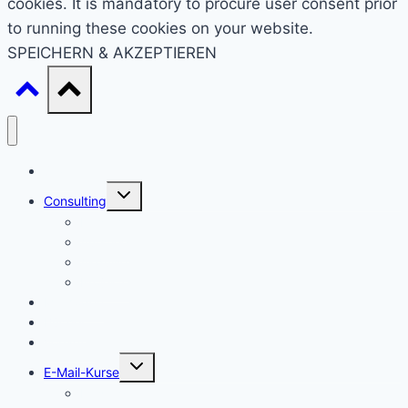
cookies. It is mandatory to procure user consent prior
to running these cookies on your website.
SPEICHERN & AKZEPTIEREN
Start
Untermenü
Consulting
umschalten
Einstieg
Aufstieg
Akquise
Projekte
Methoden
Bücher
Vorlagen
Untermenü
E-Mail-Kurse
umschalten
Einstieg