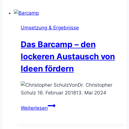
Methode
–
Fragen
Umsetzung & Ergebnisse
in
Großgruppen
Das Barcamp – den
diskutieren
lockeren Austausch von
Ideen fördern
Von
Dr. Christopher
Schulz
16. Februar 2018
13. Mai 2024
Das
Weiterlesen
Barcamp
–
den