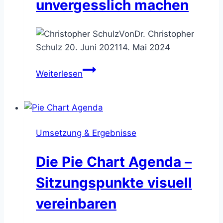
unvergesslich machen
Von
Dr. Christopher
Schulz
20. Juni 2021
14. Mai 2024
Die
Weiterlesen
Sketchnotes
–
die
Sitzungsnotizen
Umsetzung & Ergebnisse
unvergesslich
machen
Die Pie Chart Agenda –
Sitzungspunkte visuell
vereinbaren