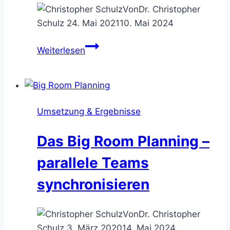
Von
Dr. Christopher
Schulz
24. Mai 2021
10. Mai 2024
Die
Weiterlesen
Pie
Chart
Agenda
–
Umsetzung & Ergebnisse
Sitzungspunkte
visuell
Das Big Room Planning –
vereinbaren
parallele Teams
synchronisieren
Von
Dr. Christopher
Schulz
3. März 2020
14. Mai 2024