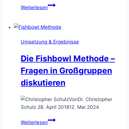
Das
Weiterlesen
Open
Space
–
Ideen
Umsetzung & Ergebnisse
in
Großgruppen
Die Fishbowl Methode –
entwickeln
Fragen in Großgruppen
diskutieren
Von
Dr. Christopher
Schulz
28. April 2018
12. Mai 2024
Die
Weiterlesen
Fishbowl