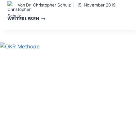
Von
Dr. Christopher Schulz
15. November 2019
DAS
WEITERLESEN
GLOSSAR
–
FÜR
KLARHEIT
IN
DEN
BEGRIFFEN
SORGEN