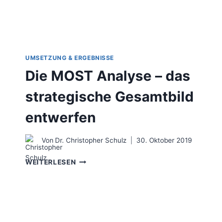
UMSETZUNG & ERGEBNISSE
Die MOST Analyse – das
strategische Gesamtbild
entwerfen
Von
Dr. Christopher Schulz
30. Oktober 2019
DIE
WEITERLESEN
MOST
ANALYSE
–
DAS
STRATEGISCHE