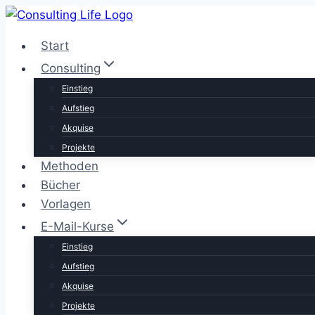
Zum
Inhalt
Start
springen
Consulting
Einstieg
Aufstieg
Akquise
Projekte
Methoden
Bücher
Vorlagen
E-Mail-Kurse
Einstieg
Aufstieg
Akquise
Projekte