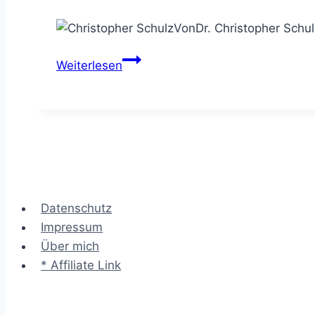
Von
Dr. Christopher Schul
Value-
Weiterlesen
based
Fees
–
alle
Infos
zum
wertbasierten
Datenschutz
Beratungshonorar
Impressum
Über mich
* Affiliate Link