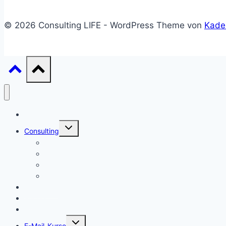
© 2026 Consulting LIFE - WordPress Theme von
Kade
Start
Untermenü
Consulting
umschalten
Einstieg
Aufstieg
Akquise
Projekte
Methoden
Bücher
Vorlagen
Untermenü
E-Mail-Kurse