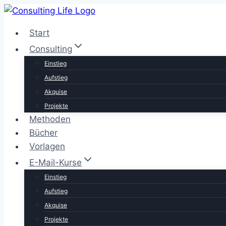
Zum
Inhalt
Start
springen
Consulting
Einstieg
Aufstieg
Akquise
Projekte
Methoden
Bücher
Vorlagen
E-Mail-Kurse
Einstieg
Aufstieg
Akquise
Projekte