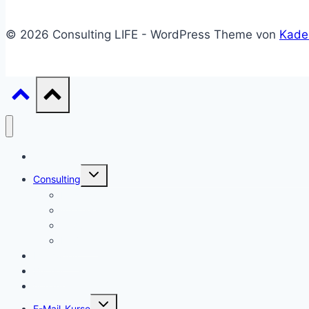
© 2026 Consulting LIFE - WordPress Theme von
Kade
Start
Untermenü
Consulting
umschalten
Einstieg
Aufstieg
Akquise
Projekte
Methoden
Bücher
Vorlagen
Untermenü
E-Mail-Kurse