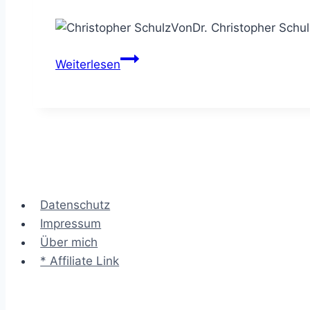
Von
Dr. Christopher Schul
Das
Weiterlesen
Besprechungsprotokoll
–
die
Sitzungsresultate
festhalten
Datenschutz
Impressum
Über mich
* Affiliate Link