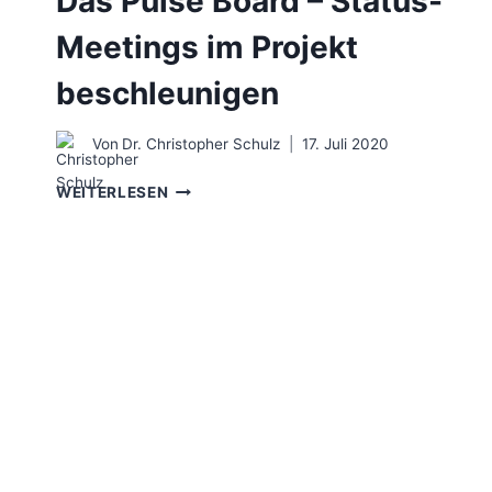
Das Pulse Board – Status-
Meetings im Projekt
beschleunigen
Von
Dr. Christopher Schulz
17. Juli 2020
DAS
WEITERLESEN
PULSE
BOARD
–
STATUS-
MEETINGS
IM
PROJEKT
BESCHLEUNIGEN