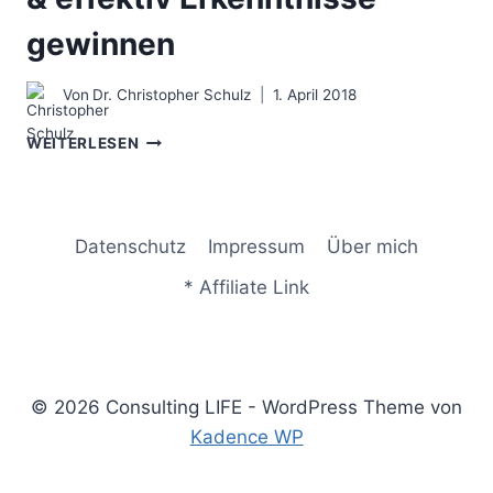
gewinnen
Von
Dr. Christopher Schulz
1. April 2018
DAS
WEITERLESEN
DESK
RESEARCH
–
EINFACH
Datenschutz
Impressum
Über mich
&
EFFEKTIV
* Affiliate Link
ERKENNTNISSE
GEWINNEN
© 2026 Consulting LIFE - WordPress Theme von
Kadence WP