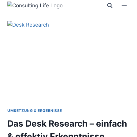
Zum
Inhalt
springen
UMSETZUNG & ERGEBNISSE
Das Desk Research – einfach
& effektiv Erkenntnisse