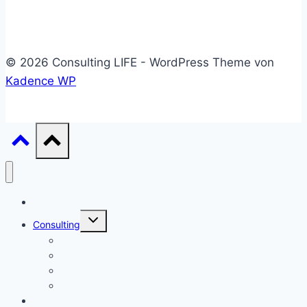
© 2026 Consulting LIFE - WordPress Theme von
Kadence WP
Start
Untermenü
Consulting
umschalten
Einstieg
Aufstieg
Akquise
Projekte
Methoden