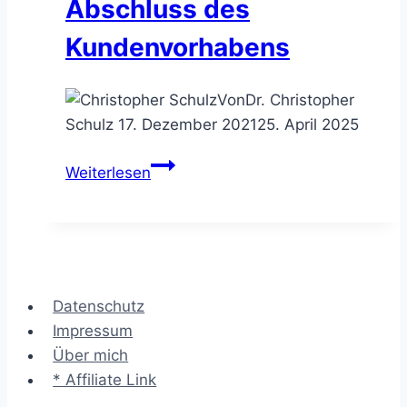
Abschluss des
Kundenvorhabens
Von
Dr. Christopher
Schulz
17. Dezember 2021
25. April 2025
Projektende
Weiterlesen
–
Checkliste
für
den
starken
Datenschutz
Abschluss
Impressum
des
Über mich
Kundenvorhabens
* Affiliate Link