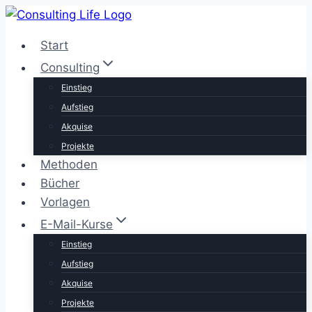
Zum
Inhalt
Start
springen
Consulting
Einstieg
Aufstieg
Akquise
Projekte
Methoden
Bücher
Vorlagen
E-Mail-Kurse
Einstieg
Aufstieg
Akquise
Projekte