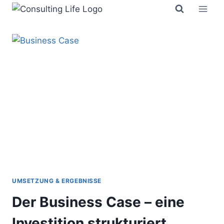
Zum
Inhalt
springen
UMSETZUNG & ERGEBNISSE
Der Business Case – eine
Investition strukturiert