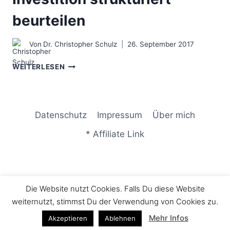
beurteilen
Von
Dr. Christopher Schulz
26. September 2017
DER
WEITERLESEN
BUSINESS
CASE
–
EINE
Datenschutz
Impressum
Über mich
INVESTITION
STRUKTURIERT
* Affiliate Link
BEURTEILEN
Die Website nutzt Cookies. Falls Du diese Website
© 2026 Consulting LIFE - WordPress Theme von
weiternutzt, stimmst Du der Verwendung von Cookies zu.
Kadence WP
Mehr Infos
Akzeptieren
Ablehnen