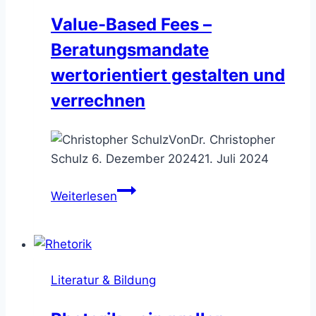
solltest
Value-Based Fees –
Du
Beratungsmandate
unbedingt
(an-)lesen
wertorientiert gestalten und
verrechnen
Von
Dr. Christopher
Schulz
6. Dezember 2024
21. Juli 2024
Value-
Weiterlesen
Based
Fees
–
Beratungsmandate
Literatur & Bildung
wertorientiert
gestalten