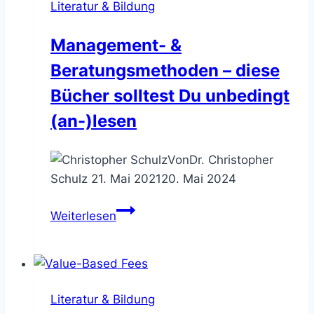
Literatur & Bildung
Kunden
höhere
Management- &
Beraterhonorare
Beratungsmethoden – diese
durchsetzen
Bücher solltest Du unbedingt
(an-)lesen
Von
Dr. Christopher
Schulz
21. Mai 2021
20. Mai 2024
Management-
Weiterlesen
&
Beratungsmethoden
–
diese
Literatur & Bildung
Bücher