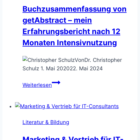
Kommunikation
Buchzusammenfassung von
getAbstract – mein
Erfahrungsbericht nach 12
Monaten Intensivnutzung
Von
Dr. Christopher
Schulz
1. Mai 2020
22. Mai 2024
Buchzusammenfassung
Weiterlesen
von
getAbstract
–
mein
Literatur & Bildung
Erfahrungsbericht
nach
Marketing & Vertrieb für IT-