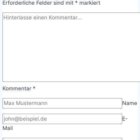
Erforderliche Felder sind mit
Ein
*
markiert
Akquiseleitfaden
für
kleine
&
mittlere
Technologie-
Beratungen
Kommentar
*
Name
E-
Mail