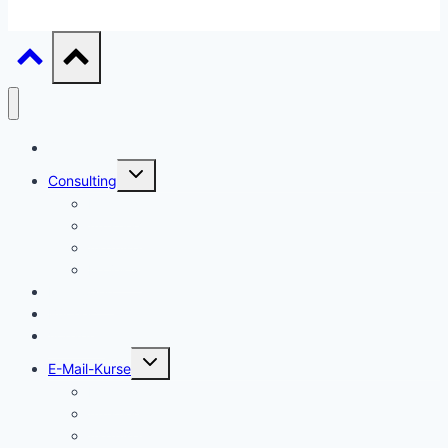
Start
Untermenü
Consulting
umschalten
Einstieg
Aufstieg
Akquise
Projekte
Methoden
Bücher
Vorlagen
Untermenü
E-Mail-Kurse
umschalten
Einstieg
Aufstieg
Akquise