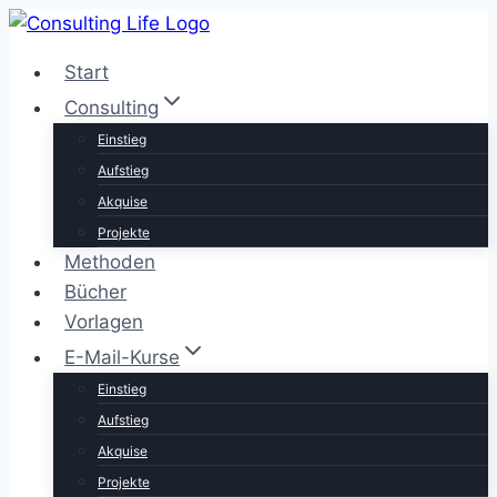
Zum
Inhalt
Start
springen
Consulting
Einstieg
Aufstieg
Akquise
Projekte
Methoden
Bücher
Vorlagen
E-Mail-Kurse
Einstieg
Aufstieg
Akquise
Projekte