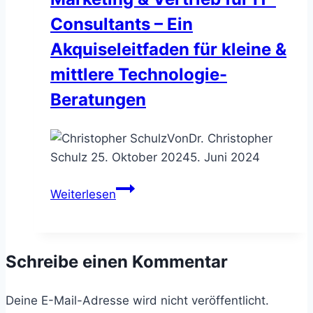
12
Consultants – Ein
Monaten
Intensivnutzung
Akquiseleitfaden für kleine &
mittlere Technologie-
Beratungen
Von
Dr. Christopher
Schulz
25. Oktober 2024
5. Juni 2024
Marketing
Weiterlesen
&
Vertrieb
für
Schreibe einen Kommentar
IT-
Consultants
Deine E-Mail-Adresse wird nicht veröffentlicht.
–