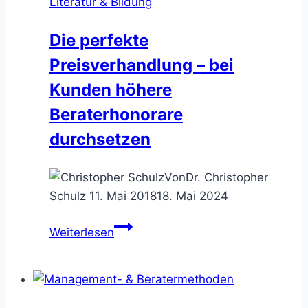
Literatur & Bildung
Die perfekte
Preisverhandlung – bei
Kunden höhere
Beraterhonorare
durchsetzen
Von
Dr. Christopher
Schulz
11. Mai 2018
18. Mai 2024
Die
Weiterlesen
perfekte
Preisverhandlung
–
bei