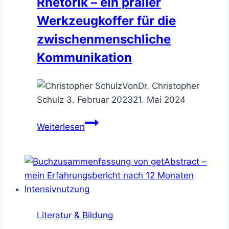
Rhetorik – ein praller
und
Werkzeugkoffer für die
verrechnen
zwischenmenschliche
Kommunikation
Von
Dr. Christopher
Schulz
3. Februar 2023
21. Mai 2024
Rhetorik
Weiterlesen
–
ein
praller
Werkzeugkoffer
für
die
Literatur & Bildung
zwischenmenschliche