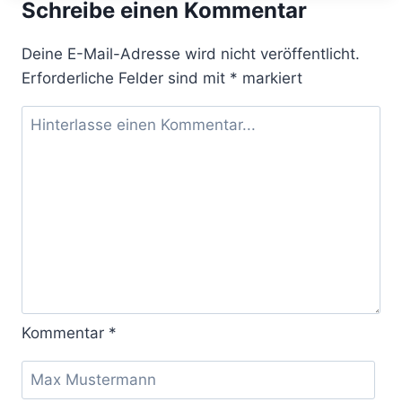
Schreibe einen Kommentar
SICH
HEUTE
WIE
Deine E-Mail-Adresse wird nicht veröffentlicht.
MORGEN
Erforderliche Felder sind mit
*
markiert
DEN
ARBEITGEBER
AUSSUCHEN
–
FRANK
RECHSTEINER
IM
INTERVIEW
Kommentar
*