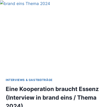
MÜSSEN,
WAS
EIGENTLICH
BERATUNG
IST
–
PROF.
THOMAS
DEELMANN
UND
PROF.
ANDREAS
KRÄMER
IM
INTERVIEW
INTERVIEWS & GASTBEITRÄGE
Eine Kooperation braucht Essenz
(Interview in brand eins / Thema
2024)