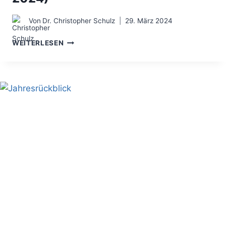
Von
Dr. Christopher Schulz
29. März 2024
EINE
WEITERLESEN
KOOPERATION
BRAUCHT
ESSENZ
(INTERVIEW
IN
BRAND
EINS
/
THEMA
2024)