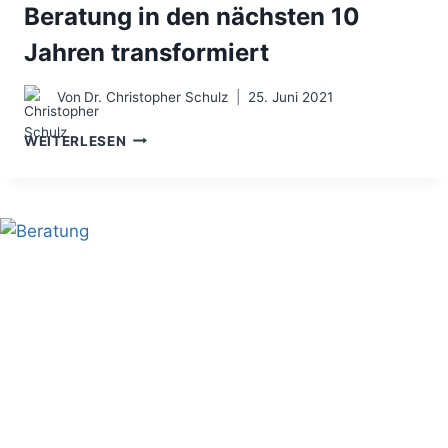
Beratung in den nächsten 10
Jahren transformiert
Von
Dr. Christopher Schulz
25. Juni 2021
CONSULTING
WEITERLESEN
TRENDS
2030
–
WIE
SICH
DAS
GESCHÄFTSMODELL
BERATUNG
IN
DEN
NÄCHSTEN
10
JAHREN
TRANSFORMIERT