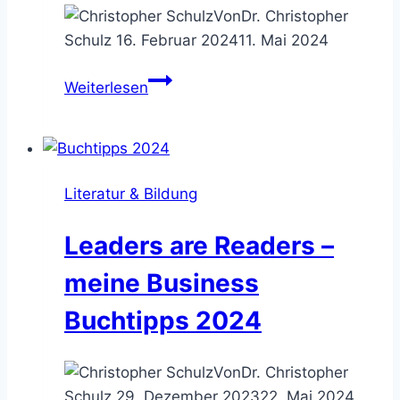
Von
Dr. Christopher
Schulz
16. Februar 2024
11. Mai 2024
Einwandbehandlung
Weiterlesen
–
Vorbehalte
des
Kunden
Literatur & Bildung
sachlich
entkräften
Leaders are Readers –
meine Business
Buchtipps 2024
Von
Dr. Christopher
Schulz
29. Dezember 2023
22. Mai 2024