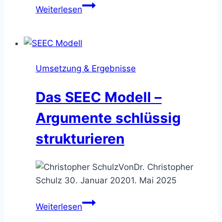
Die
Weiterlesen
SCQA
Methode
–
Kommunikation
Umsetzung & Ergebnisse
sinnvoll
gliedern
Das SEEC Modell –
Argumente schlüssig
strukturieren
Von
Dr. Christopher
Schulz
30. Januar 2020
1. Mai 2025
Das
Weiterlesen
SEEC