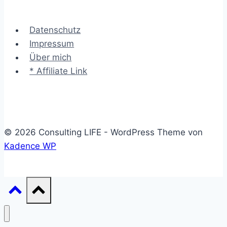
Änderung
sachlich
Datenschutz
&
Impressum
emotional
Über mich
anstoßen
* Affiliate Link
© 2026 Consulting LIFE - WordPress Theme von
Kadence WP