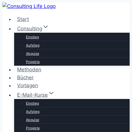
Zum
Inhalt
Start
springen
Consulting
Einstieg
Aufstieg
Akquise
Projekte
Methoden
Bücher
Vorlagen
E-Mail-Kurse
Einstieg
Aufstieg
Akquise
Projekte