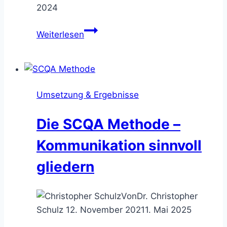
2024
Externe
Weiterlesen
Mitarbeiter
–
alle
Vorteile
Umsetzung & Ergebnisse
von
Beratern
Die SCQA Methode –
gegenüber
internem
Kommunikation sinnvoll
Personal
gliedern
Von
Dr. Christopher
Schulz
12. November 2021
1. Mai 2025