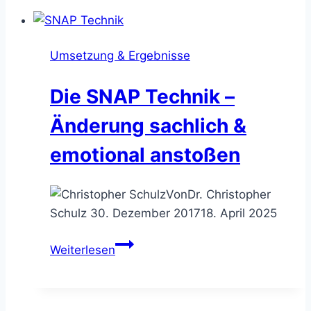
Consulting
–
so
Umsetzung & Ergebnisse
reagierst
Du
Die SNAP Technik –
gekonnt
auf
Änderung sachlich &
verbale
emotional anstoßen
Attacken
Von
Dr. Christopher
Schulz
30. Dezember 2017
18. April 2025
Die
Weiterlesen
SNAP
Technik
–