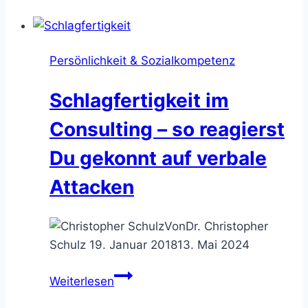
Modell
–
Argumente
Persönlichkeit & Sozialkompetenz
schlüssig
strukturieren
Schlagfertigkeit im
Consulting – so reagierst
Du gekonnt auf verbale
Attacken
Von
Dr. Christopher
Schulz
19. Januar 2018
13. Mai 2024
Schlagfertigkeit
Weiterlesen
im