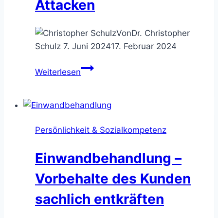
Attacken
Von
Dr. Christopher
Schulz
7. Juni 2024
17. Februar 2024
Unfaire
Weiterlesen
Dialektik
–
so
parierst
Persönlichkeit & Sozialkompetenz
Du
verbale
Einwandbehandlung –
Attacken
Vorbehalte des Kunden
sachlich entkräften