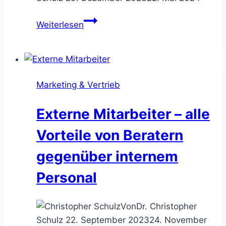
Leaders
Weiterlesen
are
Readers
–
meine
Marketing & Vertrieb
Business
Buchtipps
Externe Mitarbeiter – alle
2024
Vorteile von Beratern
gegenüber internem
Personal
Von
Dr. Christopher
Schulz
22. September 2023
24. November