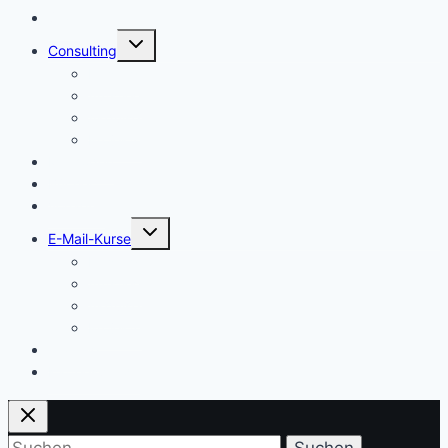
Start
Untermenü
Consulting
umschalten
Einstieg
Aufstieg
Akquise
Projekte
Methoden
Bücher
Vorlagen
Untermenü
E-Mail-Kurse
umschalten
Einstieg
Aufstieg
Akquise
Projekte
Training
Kaffeespende
Suchen