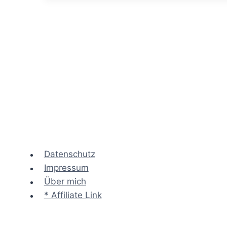
für
den
geplante
Austausch
des
Consulting
Teams
Datenschutz
Impressum
Über mich
* Affiliate Link