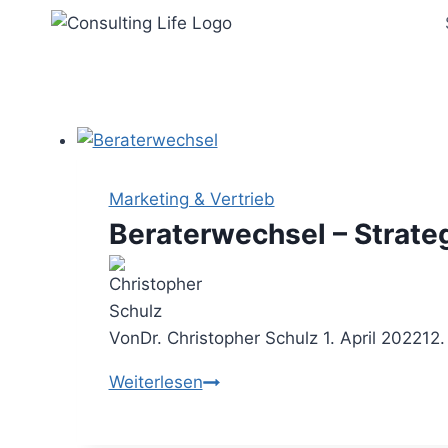
Zum
Inhalt
springen
Marketing & Vertrieb
Beraterwechsel – Strate
Von
Dr. Christopher Schulz
1. April 2022
12.
Beraterwechsel
Weiterlesen
–
Strategien