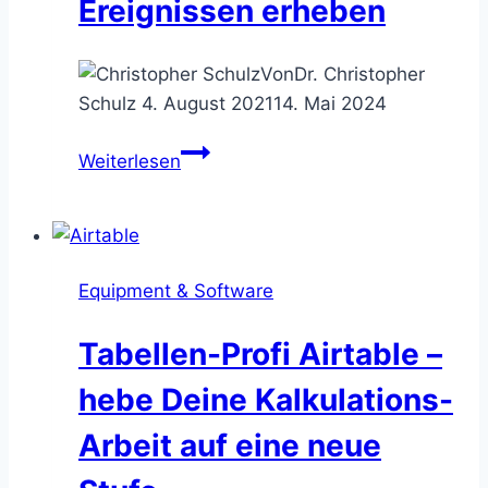
Ereignissen erheben
Von
Dr. Christopher
Schulz
4. August 2021
14. Mai 2024
Das
Weiterlesen
Check
Sheet
–
die
Equipment & Software
Häufigkeiten
von
Tabellen-Profi Airtable –
Ereignissen
erheben
hebe Deine Kalkulations-
Arbeit auf eine neue