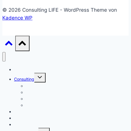
© 2026 Consulting LIFE - WordPress Theme von
Kadence WP
Start
Untermenü
Consulting
umschalten
Einstieg
Aufstieg
Akquise
Projekte
Methoden
Bücher
Vorlagen
Untermenü