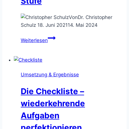
Stufe
Von
Dr. Christopher
Schulz
18. Juni 2021
14. Mai 2024
Tabellen-
Weiterlesen
Profi
Airtable
–
hebe
Umsetzung & Ergebnisse
Deine
Kalkulations-
Die Checkliste –
Arbeit
auf
wiederkehrende
eine
Aufgaben
neue
Stufe
perfektionieren