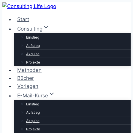
Zum
Inhalt
Start
springen
Consulting
Einstieg
Aufstieg
Akquise
Projekte
Methoden
Bücher
Vorlagen
E-Mail-Kurse
Einstieg
Aufstieg
Akquise
Projekte