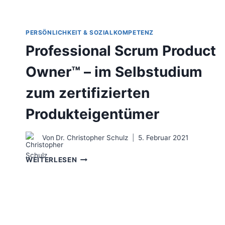
PERSÖNLICHKEIT & SOZIALKOMPETENZ
Professional Scrum Product
Owner™ – im Selbstudium
zum zertifizierten
Produkteigentümer
Von
Dr. Christopher Schulz
5. Februar 2021
PROFESSIONAL
WEITERLESEN
SCRUM
PRODUCT
OWNER™
–
IM
SELBSTUDIUM