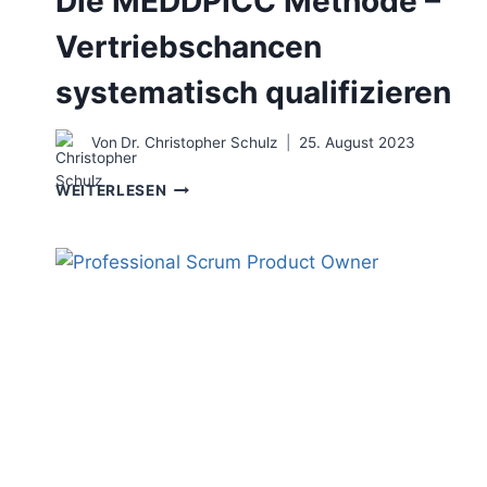
Die MEDDPICC Methode –
Vertriebschancen
systematisch qualifizieren
Von
Dr. Christopher Schulz
25. August 2023
DIE
WEITERLESEN
MEDDPICC
METHODE
–
VERTRIEBSCHANCEN
SYSTEMATISCH
QUALIFIZIEREN