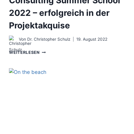
Consulting Summer School
2022 – erfolgreich in der
Projektakquise
Von
Dr. Christopher Schulz
19. August 2022
CONSULTING
WEITERLESEN
SUMMER
SCHOOL
2022
–
ERFOLGREICH
IN
DER
PROJEKTAKQUISE