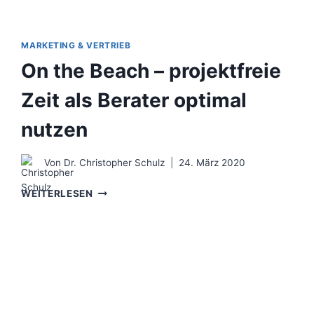
MARKETING & VERTRIEB
On the Beach – projektfreie
Zeit als Berater optimal
nutzen
Von
Dr. Christopher Schulz
24. März 2020
ON
WEITERLESEN
THE
BEACH
–
PROJEKTFREIE
ZEIT
ALS
BERATER
OPTIMAL