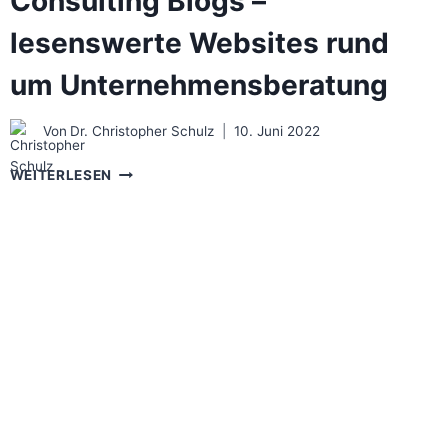
Consulting Blogs –
lesenswerte Websites rund
um Unternehmensberatung
Von
Dr. Christopher Schulz
10. Juni 2022
CONSULTING
WEITERLESEN
BLOGS
–
LESENSWERTE
WEBSITES
RUND
UM
UNTERNEHMENSBERATUNG