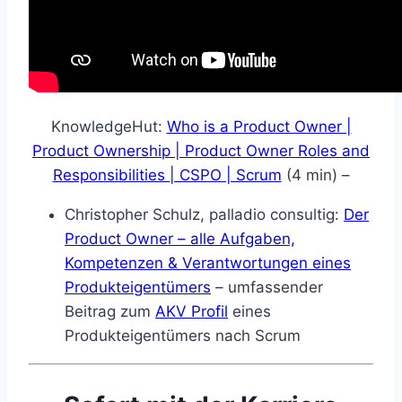
KnowledgeHut:
Who is a Product Owner |
Product Ownership | Product Owner Roles and
Responsibilities | CSPO | Scrum
(4 min) –
Christopher Schulz, palladio consultig:
Der
Product Owner – alle Aufgaben,
Kompetenzen & Verantwortungen eines
Produkteigentümers
– umfassender
Beitrag zum
AKV Profil
eines
Produkteigentümers nach Scrum