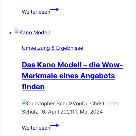
Der
Weiterlesen
Angebotspreis
ist
nicht
ausschlaggebend
Umsetzung & Ergebnisse
–
Prof.
Das Kano Modell – die Wow-
Dr.
Merkmale eines Angebots
Axel
Kalenborn
finden
im
Interview
Von
Dr. Christopher
Schulz
16. April 2021
11. Mai 2024
Das
Weiterlesen
Kano