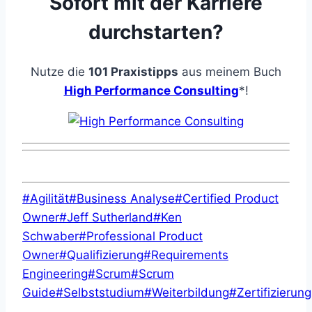
Sofort mit der Karriere
durchstarten?
Nutze die
101 Praxistipps
aus meinem Buch
High Performance Consulting
*!
Schlagworte:
#
Agilität
#
Business Analyse
#
Certified Product
Owner
#
Jeff Sutherland
#
Ken
Schwaber
#
Professional Product
Owner
#
Qualifizierung
#
Requirements
Engineering
#
Scrum
#
Scrum
Guide
#
Selbststudium
#
Weiterbildung
#
Zertifizierung