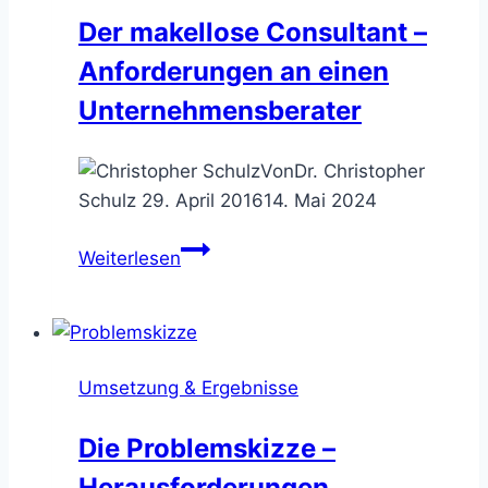
Der makellose Consultant –
Anforderungen an einen
Unternehmensberater
Von
Dr. Christopher
Schulz
29. April 2016
14. Mai 2024
Der
Weiterlesen
makellose
Consultant
–
Anforderungen
Umsetzung & Ergebnisse
an
einen
Die Problemskizze –
Unternehmensberater
Herausforderungen