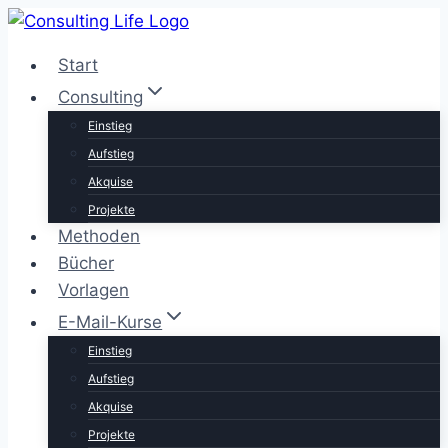
Zum
Inhalt
Start
springen
Consulting
Einstieg
Aufstieg
Akquise
Projekte
Methoden
Bücher
Vorlagen
E-Mail-Kurse
Einstieg
Aufstieg
Akquise
Projekte