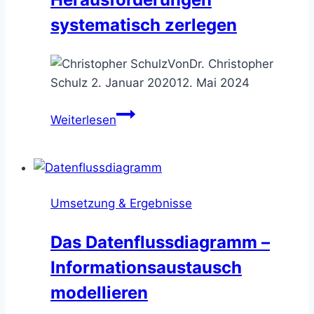
systematisch zerlegen
Von
Dr. Christopher
Schulz
2. Januar 2020
12. Mai 2024
Die
Weiterlesen
Problemskizze
–
Herausforderungen
systematisch
Umsetzung & Ergebnisse
zerlegen
Das Datenflussdiagramm –
Informationsaustausch
modellieren