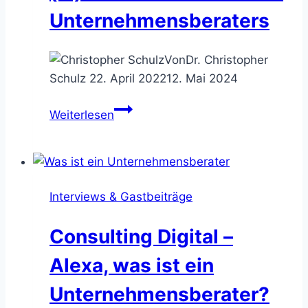
Unternehmensberaters
Von
Dr. Christopher
Schulz
22. April 2022
12. Mai 2024
Beraterrollen
Weiterlesen
–
die
7+3
(in)offiziellen
Interviews & Gastbeiträge
Hüte
eines
Consulting Digital –
Unternehmensberaters
Alexa, was ist ein
Unternehmensberater?