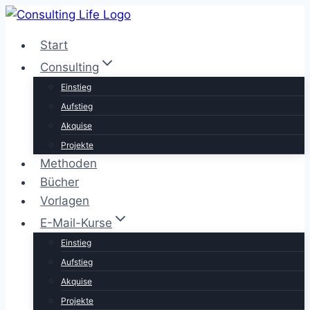
Zum
Inhalt
Start
springen
Consulting
Einstieg
Aufstieg
Akquise
Projekte
Methoden
Bücher
Vorlagen
E-Mail-Kurse
Einstieg
Aufstieg
Akquise
Projekte