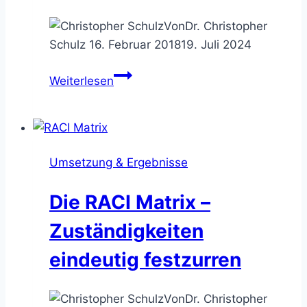
Von
Dr. Christopher
Schulz
16. Februar 2018
19. Juli 2024
Consulting
Weiterlesen
Digital
–
Alexa,
was
Umsetzung & Ergebnisse
ist
ein
Die RACI Matrix –
Unternehmensberater?
Zuständigkeiten
eindeutig festzurren
Von
Dr. Christopher