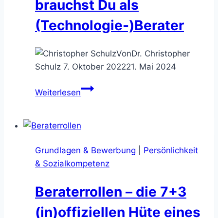
brauchst Du als
(Technologie-)Berater
Von
Dr. Christopher
Schulz
7. Oktober 2022
21. Mai 2024
The
Weiterlesen
IT
Consultant
–
diese
Grundlagen & Bewerbung
|
Persönlichkeit
Kompetenzen
& Sozialkompetenz
brauchst
Du
Beraterrollen – die 7+3
als
(Technologie-)Berater
(in)offiziellen Hüte eines