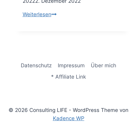
2022
2. Dezember 2022
Vertrauenswürdigkeit
Weiterlesen
im
Consulting
–
für
den
Kunden
Datenschutz
Impressum
Über mich
zum
* Affiliate Link
Trusted
Advisor
werden
© 2026 Consulting LIFE - WordPress Theme von
Kadence WP