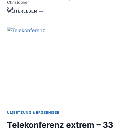
KOMPAKT
WEITERLESEN
ERKLÄRT
–
IN
5
SCHRITTE
ZUM
ERSTEN
GELUNGENEN
WEBINAR
(GASTBEITRAG)
UMSETZUNG & ERGEBNISSE
Telekonferenz extrem – 33