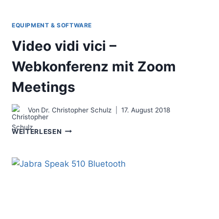
EQUIPMENT & SOFTWARE
Video vidi vici –
Webkonferenz mit Zoom
Meetings
Von
Dr. Christopher Schulz
17. August 2018
VIDEO
WEITERLESEN
VIDI
VICI
–
WEBKONFERENZ
MIT
ZOOM
MEETINGS