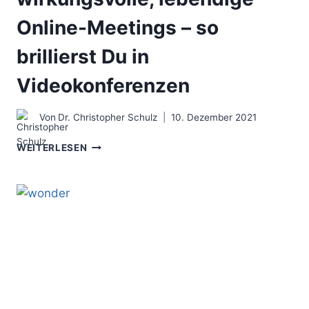
Online-Meetings – so
brillierst Du in
Videokonferenzen
Von
Dr. Christopher Schulz
10. Dezember 2021
163
WEITERLESEN
1/2
IMPULSE
FÜR
WIRKUNGSVOLLE,
LEBENDIGE
ONLINE-
MEETINGS
–
SO
BRILLIERST
DU