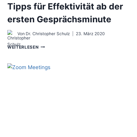
Tipps für Effektivität ab der
ersten Gesprächsminute
Von
Dr. Christopher Schulz
23. März 2020
TELEKONFERENZ
WEITERLESEN
EXTREM
–
33
TIPPS
FÜR
EFFEKTIVITÄT
AB
DER
ERSTEN
GESPRÄCHSMINUTE