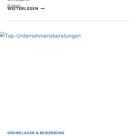
GESCHÄFTSMODELLE
WEITERLESEN
ENTWICKELN
–
55
BLAUPAUSEN
FÜR
EIN
ERFOLGREICHES
BUSINESS
GRUNDLAGEN & BEWERBUNG