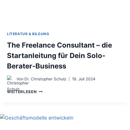
LITERATUR & BILDUNG
The Freelance Consultant – die
Startanleitung für Dein Solo-
Berater-Business
Von
Dr. Christopher Schulz
19. Juli 2024
THE
WEITERLESEN
FREELANCE
CONSULTANT
–
DIE
STARTANLEITUNG
FÜR