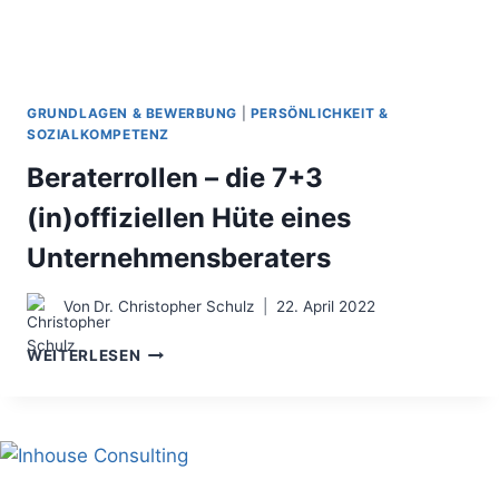
GRUNDLAGEN & BEWERBUNG
|
PERSÖNLICHKEIT &
SOZIALKOMPETENZ
Beraterrollen – die 7+3
(in)offiziellen Hüte eines
Unternehmensberaters
Von
Dr. Christopher Schulz
22. April 2022
BERATERROLLEN
WEITERLESEN
–
DIE
7+3
(IN)OFFIZIELLEN
HÜTE
EINES