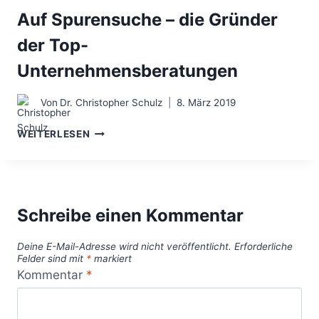
Auf Spurensuche – die Gründer
der Top-
Unternehmensberatungen
Von
Dr. Christopher Schulz
8. März 2019
AUF
WEITERLESEN
SPURENSUCHE
–
DIE
GRÜNDER
DER
Schreibe einen Kommentar
TOP-
UNTERNEHMENSBERATUNGEN
Deine E-Mail-Adresse wird nicht veröffentlicht.
Erforderliche
Felder sind mit
*
markiert
Kommentar
*