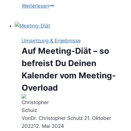
Ask
Weiterlesen
more
–
nach
diesem
Umsetzung & Ergebnisse
Buch
Auf Meeting-Diät – so
stellst
Du
befreist Du Deinen
mehr
Kalender vom Meeting-
und
bessere
Overload
Fragen
Von
Dr. Christopher Schulz
21. Oktober
2022
12. Mai 2024