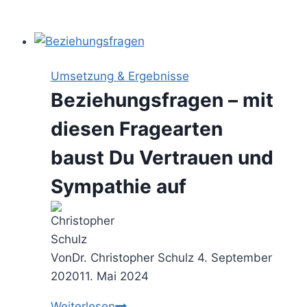
Power
–
so
nutzt
Umsetzung & Ergebnisse
Du
Beziehungsfragen – mit
die
Macht
diesen Fragearten
guter
baust Du Vertrauen und
Fragen
Sympathie auf
Von
Dr. Christopher Schulz
4. September
2020
11. Mai 2024
Beziehungsfragen
Weiterlesen