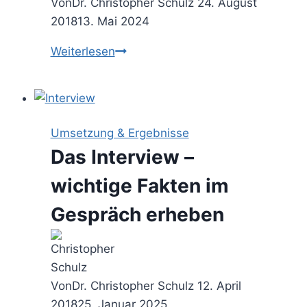
Von
Dr. Christopher Schulz
24. August
2018
13. Mai 2024
Aktives
Weiterlesen
Zuhören
–
mit
12
Umsetzung & Ergebnisse
Zuhörtechniken
Das Interview –
zum
perfekten
wichtige Fakten im
Gesprächspartner
Gespräch erheben
werden
Von
Dr. Christopher Schulz
12. April
2018
25. Januar 2025