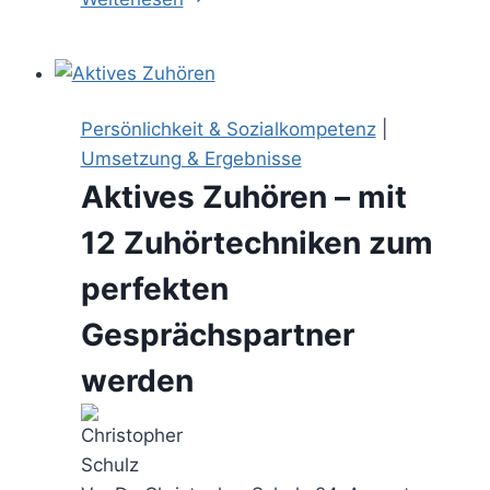
–
mit
diesen
Fragearten
Persönlichkeit & Sozialkompetenz
|
baust
Umsetzung & Ergebnisse
Du
Aktives Zuhören – mit
Vertrauen
und
12 Zuhörtechniken zum
Sympathie
perfekten
auf
Gesprächspartner
werden