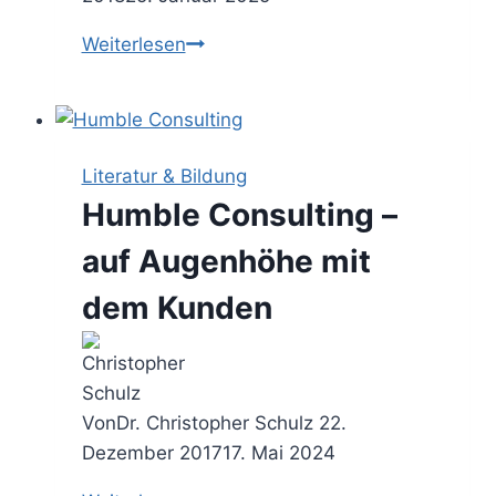
Das
Weiterlesen
Interview
–
wichtige
Fakten
Literatur & Bildung
im
Humble Consulting –
Gespräch
erheben
auf Augenhöhe mit
dem Kunden
Von
Dr. Christopher Schulz
22.
Dezember 2017
17. Mai 2024