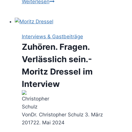
Humble
Weiterlesen
Consulting
–
auf
Augenhöhe
Interviews & Gastbeiträge
mit
Zuhören. Fragen.
dem
Kunden
Verlässlich sein.-
Moritz Dressel im
Interview
Von
Dr. Christopher Schulz
3. März
2017
22. Mai 2024