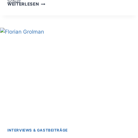
ARGUMENTIEREN
WEITERLESEN
UNTER
STRESS
–
SO
MEISTERST
DU
AUFGEHEIZTE
BESPRECHUNGEN
INTERVIEWS & GASTBEITRÄGE