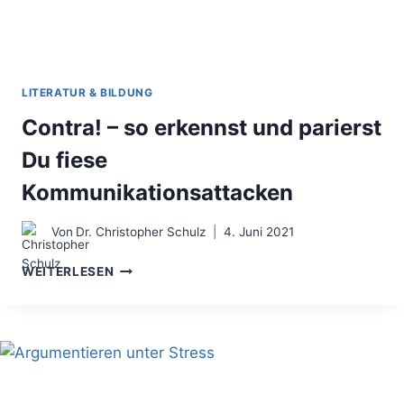
LITERATUR & BILDUNG
Contra! – so erkennst und parierst
Du fiese
Kommunikationsattacken
Von
Dr. Christopher Schulz
4. Juni 2021
CONTRA!
WEITERLESEN
–
SO
ERKENNST
UND
PARIERST
DU
FIESE