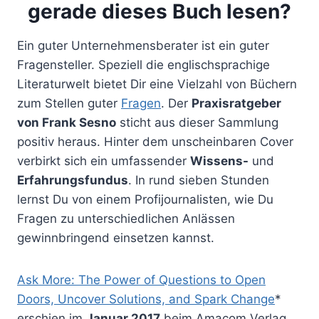
gerade dieses Buch lesen?
Ein guter Unternehmensberater ist ein guter
Fragensteller. Speziell die englischsprachige
Literaturwelt bietet Dir eine Vielzahl von Büchern
zum Stellen guter
Fragen
. Der
Praxisratgeber
von Frank Sesno
sticht aus dieser Sammlung
positiv heraus. Hinter dem unscheinbaren Cover
verbirkt sich ein umfassender
Wissens-
und
Erfahrungsfundus
. In rund sieben Stunden
lernst Du von einem Profijournalisten, wie Du
Fragen zu unterschiedlichen Anlässen
gewinnbringend einsetzen kannst.
Ask More: The Power of Questions to Open
Doors, Uncover Solutions, and Spark Change
*
erschien im
Januar 2017
beim Amacom Verlag.