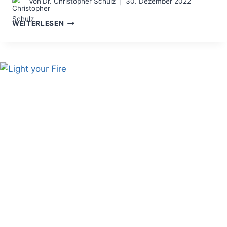
Von
Dr. Christopher Schulz
30. Dezember 2022
LEADERS
WEITERLESEN
ARE
READERS
–
MEINE
BUSINESS
BUCHTIPPS
2023