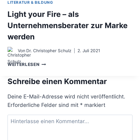
LITERATUR & BILDUNG
Light your Fire – als
Unternehmensberater zur Marke
werden
Von
Dr. Christopher Schulz
2. Juli 2021
LIGHT
WEITERLESEN
YOUR
FIRE
Schreibe einen Kommentar
–
ALS
UNTERNEHMENSBERATER
Deine E-Mail-Adresse wird nicht veröffentlicht.
ZUR
Erforderliche Felder sind mit
*
markiert
MARKE
WERDEN