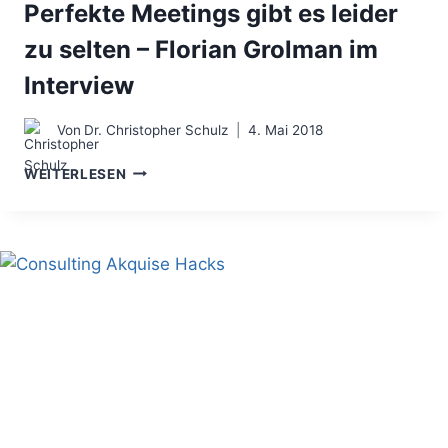
Perfekte Meetings gibt es leider
zu selten – Florian Grolman im
Interview
Von
Dr. Christopher Schulz
4. Mai 2018
PERFEKTE
WEITERLESEN
MEETINGS
GIBT
ES
LEIDER
ZU
SELTEN
–
FLORIAN
GROLMAN
IM
INTERVIEW