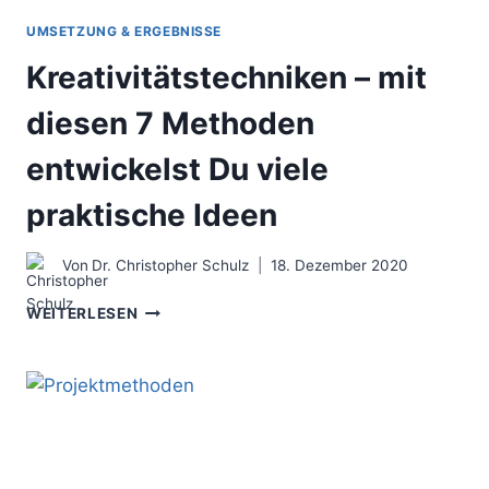
UMSETZUNG & ERGEBNISSE
Kreativitätstechniken – mit
diesen 7 Methoden
entwickelst Du viele
praktische Ideen
Von
Dr. Christopher Schulz
18. Dezember 2020
KREATIVITÄTSTECHNIKEN
WEITERLESEN
–
MIT
DIESEN
7
METHODEN
ENTWICKELST
DU