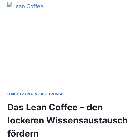
7
WERKZEUGE
BRAUCHST
DU
FÜR
(FAST)
JEDES
PROJEKT
UMSETZUNG & ERGEBNISSE
Das Lean Coffee – den
lockeren Wissensaustausch
fördern