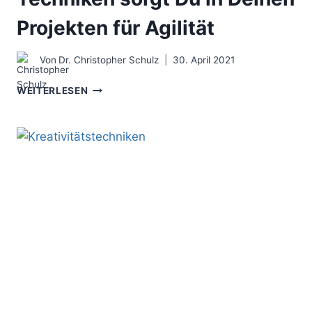
Projekten für Agilität
Von
Dr. Christopher Schulz
30. April 2021
AGILE
WEITERLESEN
METHODEN
–
MIT
DIESEN
TECHNIKEN
SORGT
DU
IN
DEINEN
PROJEKTEN
FÜR
AGILITÄT