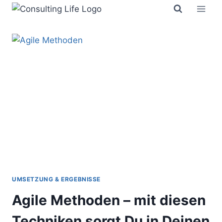
Zum
Inhalt
springen
UMSETZUNG & ERGEBNISSE
Agile Methoden – mit diesen
Techniken sorgt Du in Deinen