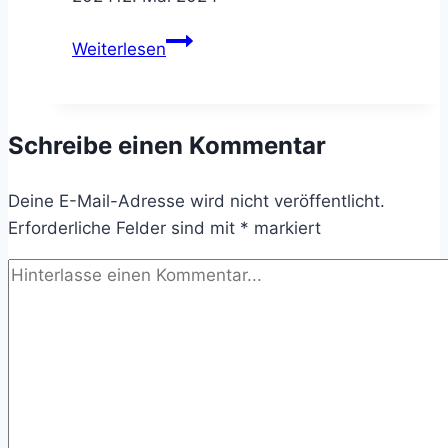
Tchau
Weiterlesen
2023
–
mein
Schreibe einen Kommentar
ganz
persönlicher
Deine E-Mail-Adresse wird nicht veröffentlicht.
Jahresrückblick
Erforderliche Felder sind mit
*
markiert