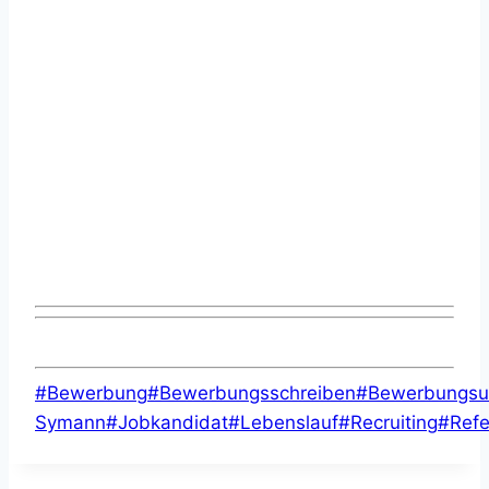
Schlagworte:
#
Bewerbung
#
Bewerbungsschreiben
#
Bewerbungsu
Symann
#
Jobkandidat
#
Lebenslauf
#
Recruiting
#
Refe