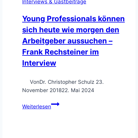
Interviews & Gastbeiträge
Young Professionals können
sich heute wie morgen den
Arbeitgeber aussuchen –
Frank Rechsteiner im
Interview
Von
Dr. Christopher Schulz
23.
November 2018
22. Mai 2024
Young
Weiterlesen
Professionals
können
sich
heute