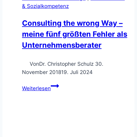
& Sozialkompetenz
Consulting the wrong Way –
meine fünf größten Fehler als
Unternehmensberater
Von
Dr. Christopher Schulz
30.
November 2018
19. Juli 2024
Consulting
Weiterlesen
the
wrong
Way
–
meine
fünf