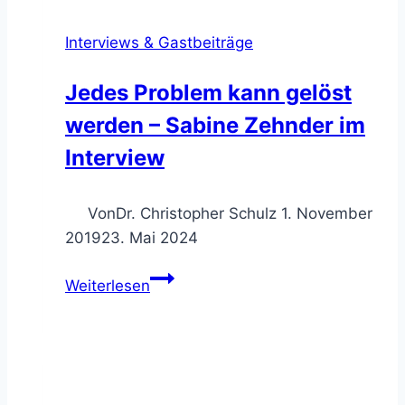
Interviews & Gastbeiträge
Jedes Problem kann gelöst
werden – Sabine Zehnder im
Interview
Von
Dr. Christopher Schulz
1. November
2019
23. Mai 2024
Jedes
Weiterlesen
Problem
kann
gelöst
werden
–