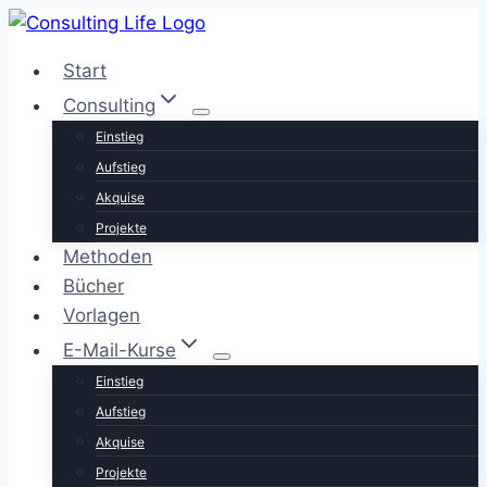
Zum
Inhalt
Start
springen
Consulting
Einstieg
Aufstieg
Akquise
Projekte
Methoden
Bücher
Vorlagen
E-Mail-Kurse
Einstieg
Aufstieg
Akquise
Projekte