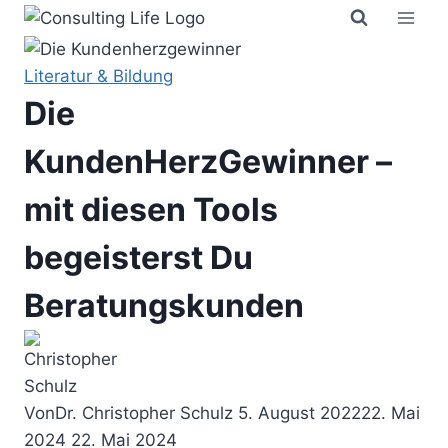
Zum
Inhalt
springen
Literatur & Bildung
Die
KundenHerzGewinner –
mit diesen Tools
begeisterst Du
Beratungskunden
Von
Dr. Christopher Schulz
5. August 2022
22. Mai
2024
22. Mai 2024