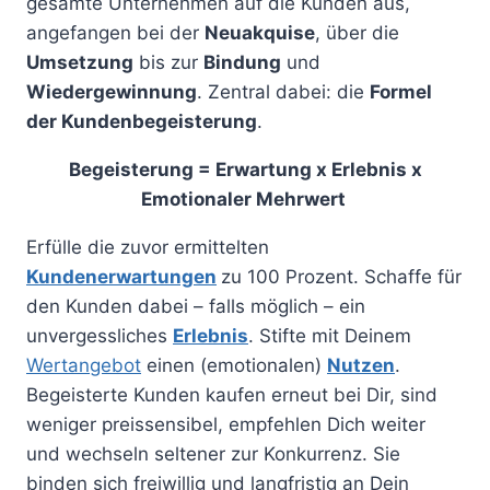
gesamte Unternehmen auf die Kunden aus,
angefangen bei der
Neuakquise
, über die
Umsetzung
bis zur
Bindung
und
Wiedergewinnung
. Zentral dabei: die
Formel
der Kundenbegeisterung
.
Begeisterung = Erwartung x Erlebnis x
Emotionaler Mehrwert
Erfülle die zuvor ermittelten
Kundenerwartungen
zu 100 Prozent. Schaffe für
den Kunden dabei – falls möglich – ein
unvergessliches
Erlebnis
. Stifte mit Deinem
Wertangebot
einen (emotionalen)
Nutzen
.
Begeisterte Kunden kaufen erneut bei Dir, sind
weniger preissensibel, empfehlen Dich weiter
und wechseln seltener zur Konkurrenz. Sie
binden sich freiwillig und langfristig an Dein