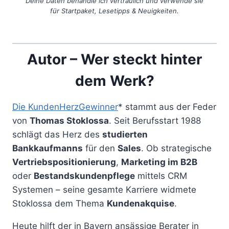
Deine Daten behandle ich vertraulich und verwende sie
für Startpaket, Lesetipps & Neuigkeiten.
Autor – Wer steckt hinter
dem Werk?
Die KundenHerzGewinner
* stammt aus der Feder
von
Thomas Stoklossa
. Seit Berufsstart 1988
schlägt das Herz des
studierten
Bankkaufmanns
für den
Sales
. Ob strategische
Vertriebspositionierung
,
Marketing im B2B
oder
Bestandskundenpflege
mittels CRM
Systemen – seine gesamte Karriere widmete
Stoklossa dem Thema
Kundenakquise
.
Heute hilft der in Bayern ansässige Berater in