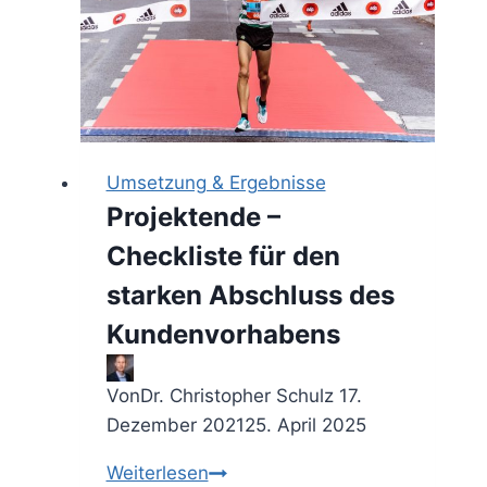
hin
zum
Mehrwert
–
Torsten
Timm
Umsetzung & Ergebnisse
im
Projektende –
Interview
Checkliste für den
starken Abschluss des
Kundenvorhabens
Von
Dr. Christopher Schulz
17.
Dezember 2021
25. April 2025
Projektende
Weiterlesen