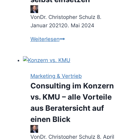
verständliche
Diagramme
Von
Dr. Christopher Schulz
8.
Januar 2021
20. Mai 2024
Schwarze
Weiterlesen
Rhetorik
–
verbale
Manipulationstechniken
Marketing & Vertrieb
kennen,
Consulting im Konzern
abblocken
vs. KMU – alle Vorteile
und
selbst
aus Beratersicht auf
einsetzen
einen Blick
Von
Dr. Christopher Schulz
8. April