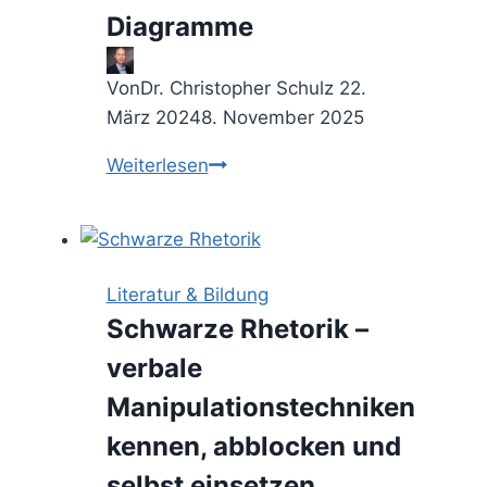
Diagramme
Von
Dr. Christopher Schulz
22.
März 2024
8. November 2025
Say
Weiterlesen
It
With
Charts
–
Literatur & Bildung
so
Schwarze Rhetorik –
transferierst
verbale
Du
trockene
Manipulationstechniken
Daten
kennen, abblocken und
in
selbst einsetzen