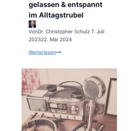
gelassen & entspannt
im Alltagstrubel
Von
Dr. Christopher Schulz
7. Juli
2023
22. Mai 2024
Liebe
Weiterlesen
dein
Leben
und
nicht
deinen
Job
–
gelassen
&
entspannt