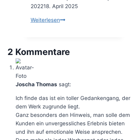
2022
18. April 2025
Consulting
Weiterlesen
im
Konzern
vs.
2 Kommentare
KMU
–
alle
Vorteile
Joscha Thomas
sagt:
aus
Beratersicht
Ich finde das ist ein toller Gedankengang, der
auf
dem Werk zugrunde liegt.
einen
Ganz besonders den Hinweis, man solle dem
Blick
Kunden ein unvergessliches Erlebnis bieten
und ihn auf emotionale Weise ansprechen.