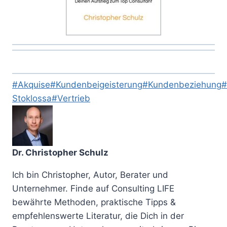
Schlagworte:
#
Akquise
#
Kundenbeigeisterung
#
Kundenbeziehung
#
Stoklossa
#
Vertrieb
Dr. Christopher Schulz
Ich bin Christopher, Autor, Berater und
Unternehmer. Finde auf Consulting LIFE
bewährte Methoden, praktische Tipps &
empfehlenswerte Literatur, die Dich in der