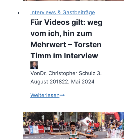
im
Interviews & Gastbeiträge
Alltagstrubel
Für Videos gilt: weg
vom ich, hin zum
Mehrwert – Torsten
Timm im Interview
Von
Dr. Christopher Schulz
3.
August 2018
22. Mai 2024
Für
Weiterlesen
Videos
gilt:
weg
vom
ich,