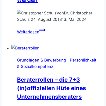
Von
Dr. Christopher
Schulz
24. August 2018
13. Mai 2024
Aktives
Weiterlesen
Zuhören
–
mit
12
Grundlagen & Bewerbung
|
Persönlichkeit
Zuhörtechniken
& Sozialkompetenz
zum
perfekten
Beraterrollen – die 7+3
Gesprächspartner
(in)offiziellen Hüte eines
werden
Unternehmensberaters