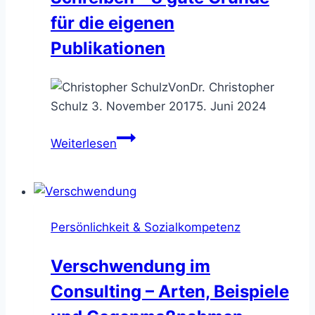
verbale
für die eigenen
Attacken
Publikationen
Von
Dr. Christopher
Schulz
3. November 2017
5. Juni 2024
Beratungserfolg
Weiterlesen
durch
Schreiben
–
8
Persönlichkeit & Sozialkompetenz
gute
Gründe
Verschwendung im
für
Consulting – Arten, Beispiele
die
eigenen