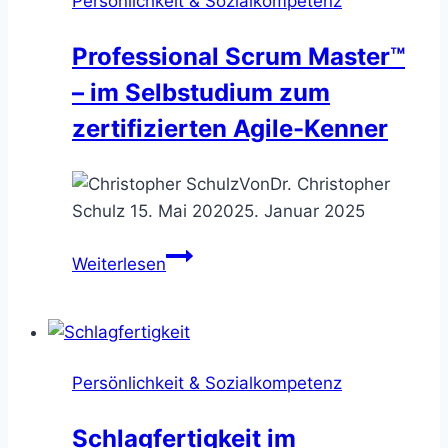
Persönlichkeit & Sozialkompetenz
Professional Scrum Master™
– im Selbstudium zum
zertifizierten Agile-Kenner
Von
Dr. Christopher
Schulz
15. Mai 2020
25. Januar 2025
Professional
Weiterlesen
Scrum
Master™
–
im
Persönlichkeit & Sozialkompetenz
Selbstudium
zum
Schlagfertigkeit im
zertifizierten