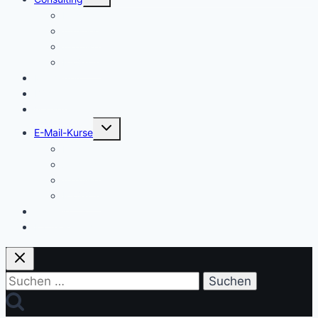
umschalten
Einstieg
Aufstieg
Akquise
Projekte
Methoden
Bücher
Vorlagen
Untermenü
E-Mail-Kurse
umschalten
Einstieg
Aufstieg
Akquise
Projekte
Training
Kaffeespende
Suchen
nach: