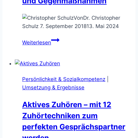
und Gegenmaßnahmen
Publikationen
Von
Dr. Christopher
Schulz
7. September 2018
13. Mai 2024
Verschwendung
Weiterlesen
im
Consulting
–
Arten,
Persönlichkeit & Sozialkompetenz
|
Beispiele
Umsetzung & Ergebnisse
und
Gegenmaßnahmen
Aktives Zuhören – mit 12
Zuhörtechniken zum
perfekten Gesprächspartner
werden