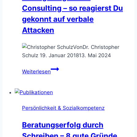
Consulting – so reagierst Du
Agile-
Kenner
gekonnt auf verbale
Attacken
Von
Dr. Christopher
Schulz
19. Januar 2018
13. Mai 2024
Schlagfertigkeit
Weiterlesen
im
Consulting
–
so
Persönlichkeit & Sozialkompetenz
reagierst
Du
Beratungserfolg durch
gekonnt
Schreiben – 8 gute Gründe
auf