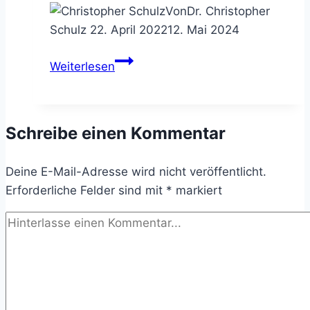
Von
Dr. Christopher
Schulz
22. April 2022
12. Mai 2024
Beraterrollen
Weiterlesen
–
die
7+3
Schreibe einen Kommentar
(in)offiziellen
Hüte
Deine E-Mail-Adresse wird nicht veröffentlicht.
eines
Erforderliche Felder sind mit
Unternehmensberaters
*
markiert