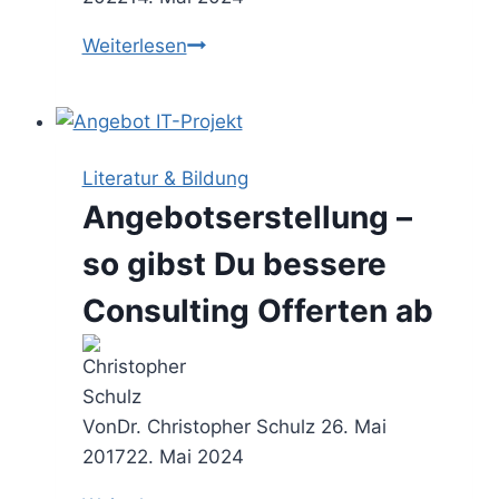
Value-
Weiterlesen
based
Fees
–
alle
Literatur & Bildung
Infos
Angebotserstellung –
zum
wertbasierten
so gibst Du bessere
Beratungshonorar
Consulting Offerten ab
Von
Dr. Christopher Schulz
26. Mai
2017
22. Mai 2024