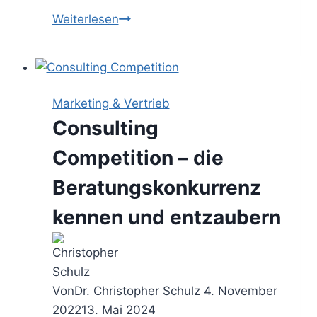
Angebot
Weiterlesen
abbrechen
–
wann
Du
Marketing & Vertrieb
ein
Consulting
Consulting
Proposal
Competition – die
stoppen
Beratungskonkurrenz
solltest
kennen und entzaubern
Von
Dr. Christopher Schulz
4. November
2022
13. Mai 2024