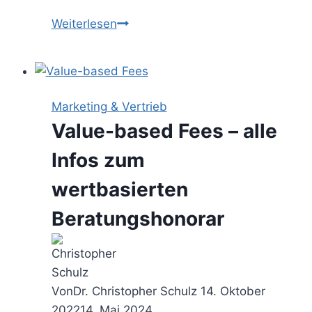
Consulting
Weiterlesen
Competition
–
die
Beratungskonkurrenz
Marketing & Vertrieb
kennen
Value-based Fees – alle
und
entzaubern
Infos zum
wertbasierten
Beratungshonorar
Von
Dr. Christopher Schulz
14. Oktober
2022
14. Mai 2024