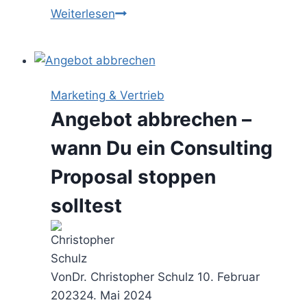
Ausschreibung
Weiterlesen
ablehnen
–
wann
Du
Marketing & Vertrieb
einem
Angebot abbrechen –
Call
for
wann Du ein Consulting
Proposal
Proposal stoppen
absagen
solltest
solltest
Von
Dr. Christopher Schulz
10. Februar
2023
24. Mai 2024