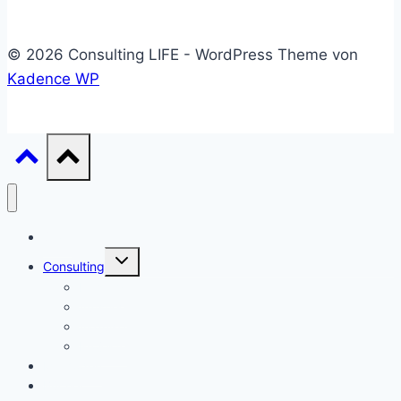
© 2026 Consulting LIFE - WordPress Theme von
Kadence WP
Start
Untermenü
Consulting
umschalten
Einstieg
Aufstieg
Akquise
Projekte
Methoden
Bücher