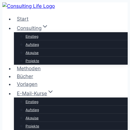
Zum
Inhalt
Start
springen
Consulting
Einstieg
Aufstieg
Akquise
Projekte
Methoden
Bücher
Vorlagen
E-Mail-Kurse
Einstieg
Aufstieg
Akquise
Projekte