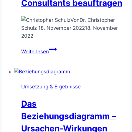
Consultants beauftragen
Von
Dr. Christopher
Schulz
18. November 2022
18. November
2022
Beratungsmandat
Weiterlesen
–
weshalb
Kunden
externe
Umsetzung & Ergebnisse
Consultants
beauftragen
Das
Beziehungsdiagramm –
Ursachen-Wirkungen