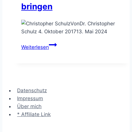
bringen
Von
Dr. Christopher
Schulz
4. Oktober 2017
13. Mai 2024
Die
Weiterlesen
Five-
Why
Fragetechnik
–
die
Datenschutz
Ursache
Impressum
ans
Über mich
Licht
* Affiliate Link
bringen