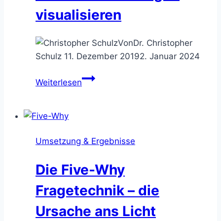
visualisieren
Von
Dr. Christopher
Schulz
11. Dezember 2019
2. Januar 2024
Das
Weiterlesen
Beziehungsdiagramm
–
Ursachen-
Wirkungen
Umsetzung & Ergebnisse
visualisieren
Die Five-Why
Fragetechnik – die
Ursache ans Licht