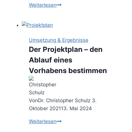
Die
Weiterlesen
5S
Methode
–
Arbeitsumgebungen
Umsetzung & Ergebnisse
stetig
Der Projektplan – den
verbessern
Ablauf eines
Vorhabens bestimmen
Von
Dr. Christopher Schulz
3.
Oktober 2021
13. Mai 2024
Der
Weiterlesen
Projektplan