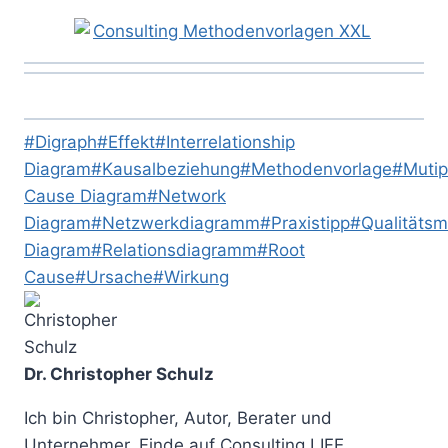
Schlagworte:
#
Digraph
#
Effekt
#
Interrelationship
Diagram
#
Kausalbeziehung
#
Methodenvorlage
#
Mutip
Cause Diagram
#
Network
Diagram
#
Netzwerkdiagramm
#
Praxistipp
#
Qualitäts
Diagram
#
Relationsdiagramm
#
Root
Cause
#
Ursache
#
Wirkung
Dr. Christopher Schulz
Ich bin Christopher, Autor, Berater und
Unternehmer. Finde auf Consulting LIFE