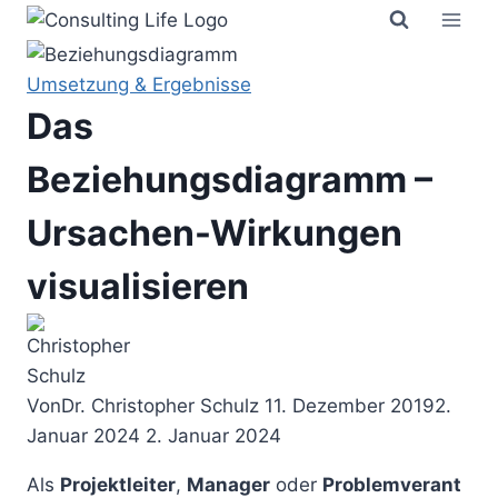
Zum
Inhalt
springen
Umsetzung & Ergebnisse
Das
Beziehungsdiagramm –
Ursachen-Wirkungen
visualisieren
Von
Dr. Christopher Schulz
11. Dezember 2019
2.
Januar 2024
2. Januar 2024
Als
Projektleiter
,
Manager
oder
Problemverant