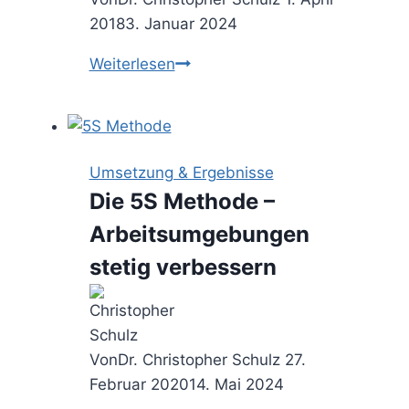
2018
3. Januar 2024
Das
Weiterlesen
Desk
Research
–
einfach
Umsetzung & Ergebnisse
&
Die 5S Methode –
effektiv
Arbeitsumgebungen
Erkenntnisse
gewinnen
stetig verbessern
Von
Dr. Christopher Schulz
27.
Februar 2020
14. Mai 2024