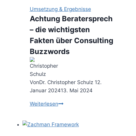
viele
Umsetzung & Ergebnisse
Aufgaben
Achtung Beratersprech
schnell
– die wichtigsten
priorisieren
Fakten über Consulting
Buzzwords
Von
Dr. Christopher Schulz
12.
Januar 2024
13. Mai 2024
Achtung
Weiterlesen
Beratersprech
–
die