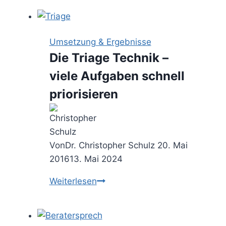
–
den
Ablauf
Umsetzung & Ergebnisse
eines
Die Triage Technik –
Vorhabens
viele Aufgaben schnell
bestimmen
priorisieren
Von
Dr. Christopher Schulz
20. Mai
2016
13. Mai 2024
Die
Weiterlesen
Triage
Technik
–