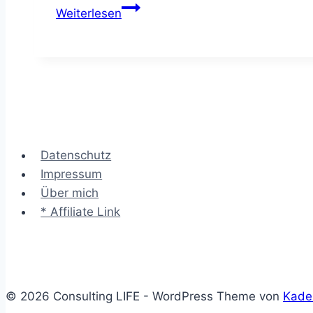
Durchschaut
Weiterlesen
–
die
Hierarchie
einer
Unternehmensberatung
Datenschutz
Impressum
Über mich
* Affiliate Link
© 2026 Consulting LIFE - WordPress Theme von
Kade