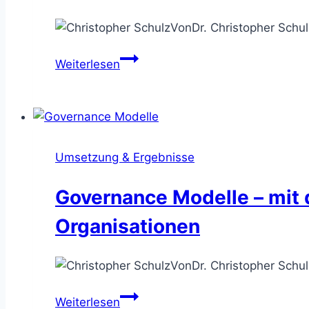
Von
Dr. Christopher Schul
Der
Weiterlesen
Beratungsprozess
–
mit
Struktur
professionell
Umsetzung & Ergebnisse
Consulting
Kunden
Governance Modelle – mit 
beraten
Organisationen
Von
Dr. Christopher Schul
Governance
Weiterlesen