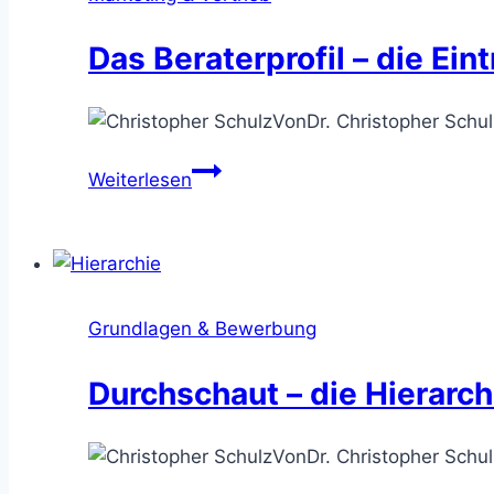
Das Beraterprofil – die Eint
Von
Dr. Christopher Schul
Das
Weiterlesen
Beraterprofil
–
die
Eintrittskarte
ins
Grundlagen & Bewerbung
Projekt
lösen
Durchschaut – die Hierarc
Von
Dr. Christopher Schul