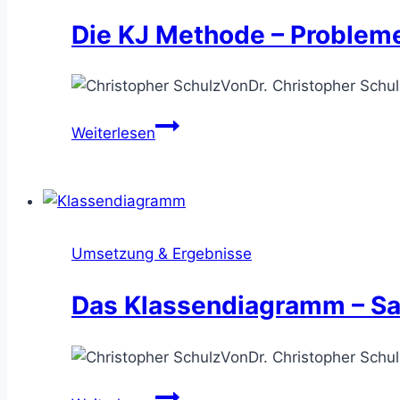
System
Die KJ Methode – Probleme
bestimmen
Von
Dr. Christopher Schul
Die
Weiterlesen
KJ
Methode
–
Probleme
&
Umsetzung & Ergebnisse
Lösungen
visuell
Das Klassendiagramm – Sac
strukturieren
Von
Dr. Christopher Schul
Das