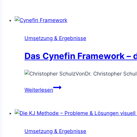
Modelle
–
mit
diesen
7
Umsetzung & Ergebnisse
Methoden
regelst
Das Cynefin Framework –
Du
die
Von
Dr. Christopher Schul
Zusammenarbeit
in
Das
Weiterlesen
Organisationen
Cynefin
Framework
–
das
Vorgehen
Umsetzung & Ergebnisse
im