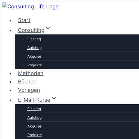
Zum
Inhalt
Start
springen
Consulting
Einstieg
Aufstieg
Akquise
Projekte
Methoden
Bücher
Vorlagen
E-Mail-Kurse
Einstieg
Aufstieg
Akquise
Projekte