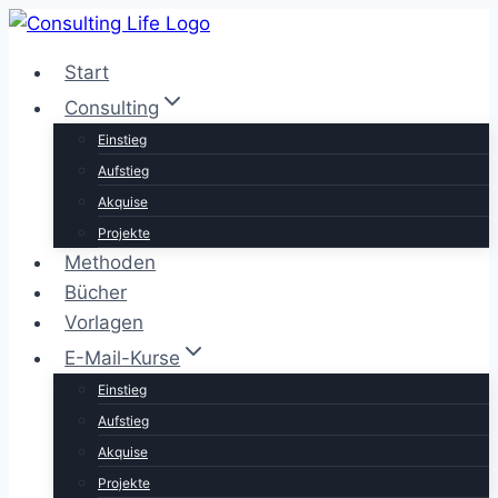
Zum
Inhalt
Start
springen
Consulting
Einstieg
Aufstieg
Akquise
Projekte
Methoden
Bücher
Vorlagen
E-Mail-Kurse
Einstieg
Aufstieg
Akquise
Projekte