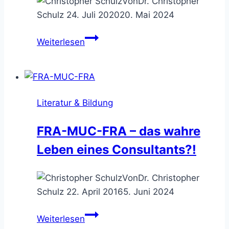
Von
Dr. Christopher
Schulz
24. Juli 2020
20. Mai 2024
Berater-
Weiterlesen
Bibel
–
das
Erfahrungskompendium
Literatur & Bildung
für
Solo-
FRA-MUC-FRA – das wahre
Berater
Leben eines Consultants?!
&
Boutiquen
Von
Dr. Christopher
Schulz
22. April 2016
5. Juni 2024
FRA-
Weiterlesen
MUC-