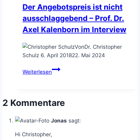
Der Angebotspreis ist nicht
des
ausschlaggebend – Prof. Dr.
Kundenvorhabens
Axel Kalenborn im Interview
Von
Dr. Christopher
Schulz
6. April 2018
22. Mai 2024
Der
Weiterlesen
Angebotspreis
ist
nicht
2 Kommentare
ausschlaggebend
–
Prof.
Jonas
sagt:
Dr.
Hi Christopher,
Axel