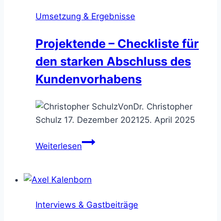
erfolgreich
Umsetzung & Ergebnisse
verkaufen
Projektende – Checkliste für
den starken Abschluss des
Kundenvorhabens
Von
Dr. Christopher
Schulz
17. Dezember 2021
25. April 2025
Projektende
Weiterlesen
–
Checkliste
für
den
Interviews & Gastbeiträge
starken
Abschluss