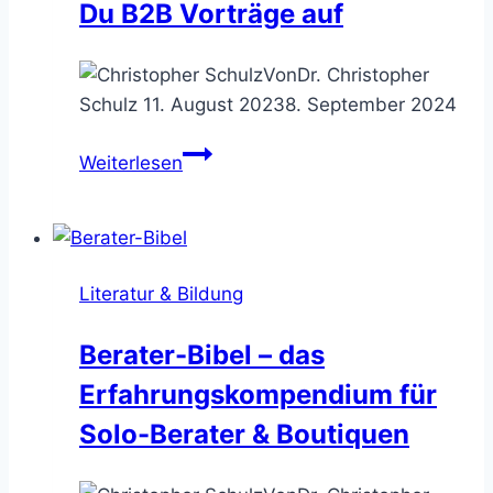
Du B2B Vorträge auf
Von
Dr. Christopher
Schulz
11. August 2023
8. September 2024
Gamification:
Weiterlesen
Präsentationen
mit
Fun-
Faktor
Literatur & Bildung
–
so
Berater-Bibel – das
peppst
Erfahrungskompendium für
Du
B2B
Solo-Berater & Boutiquen
Vorträge
auf