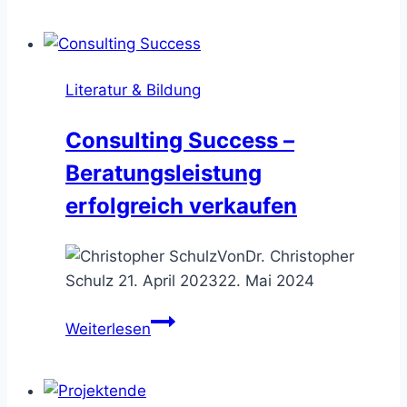
FRA
–
das
Literatur & Bildung
wahre
Leben
Consulting Success –
eines
Beratungsleistung
Consultants?!
erfolgreich verkaufen
Von
Dr. Christopher
Schulz
21. April 2023
22. Mai 2024
Consulting
Weiterlesen
Success
–
Beratungsleistung