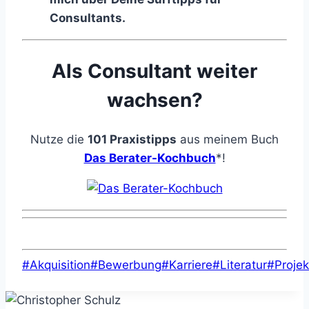
Consultants.
Als Consultant weiter
wachsen?
Nutze die
101 Praxistipps
aus meinem Buch
Das Berater-Kochbuch
*!
Schlagworte:
#
Akquisition
#
Bewerbung
#
Karriere
#
Literatur
#
Proje