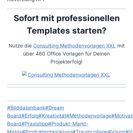
Sofort mit professionellen
Templates starten?
Nutze die
Consulting Methodenvorlagen XXL
mit
über 460 Office Vorlagen für Deinen
Projekterfolg!
Schlagworte:
#
Bilddatenbank
#
Dream
Board
#
Erfolg
#
Kreativität
#
Methodenvorlage
#
Motivat
Board
#
Praxistipp
#
Produkt-Markt-
Matrix
#
Produktentwicklung
#
Traumcollage
#
Vision
#
V