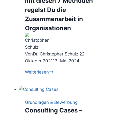
mit diesen 7 Methoden
vereinbaren
regelst Du die
Zusammenarbeit in
Organisationen
Von
Dr. Christopher Schulz
22.
Oktober 2021
13. Mai 2024
Governance
Weiterlesen
Modelle
–
mit
diesen
Grundlagen & Bewerbung
7
Consulting Cases –
Methoden