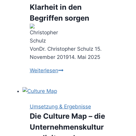
Klarheit in den
Beratung
Begriffen sorgen
Von
Dr. Christopher Schulz
15.
November 2019
14. Mai 2025
Das
Weiterlesen
Glossar
–
für
Klarheit
Umsetzung & Ergebnisse
in
Die Culture Map – die
den
Unternehmenskultur
Begriffen
sorgen