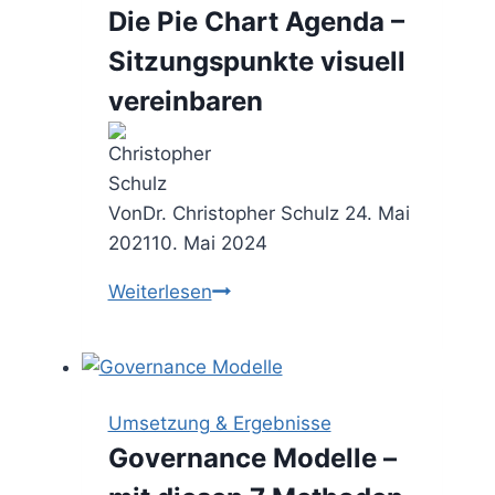
Die Pie Chart Agenda –
Sitzungspunkte visuell
vereinbaren
Von
Dr. Christopher Schulz
24. Mai
2021
10. Mai 2024
Die
Weiterlesen
Pie
Chart
Agenda
–
Umsetzung & Ergebnisse
Sitzungspunkte
Governance Modelle –
visuell