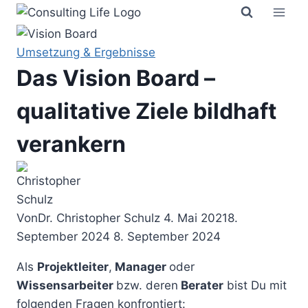
Zum
Inhalt
springen
Umsetzung & Ergebnisse
Das Vision Board –
qualitative Ziele bildhaft
verankern
Von
Dr. Christopher Schulz
4. Mai 2021
8.
September 2024
8. September 2024
Als
Projektleiter
,
Manager
oder
Wissensarbeiter
bzw. deren
Berater
bist Du mit
folgenden Fragen konfrontiert: