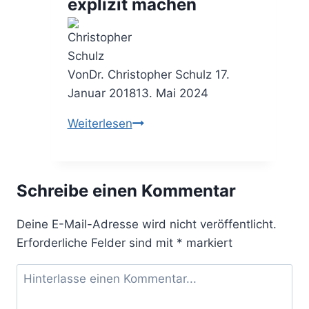
explizit machen
Von
Dr. Christopher Schulz
17.
Januar 2018
13. Mai 2024
Die
Weiterlesen
Culture
Map
–
Schreibe einen Kommentar
die
Unternehmenskultur
Deine E-Mail-Adresse wird nicht veröffentlicht.
explizit
Erforderliche Felder sind mit
*
markiert
machen