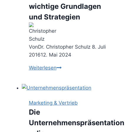
wichtige Grundlagen
regelst
Du
und Strategien
die
Zusammenarbeit
in
Organisationen
Von
Dr. Christopher Schulz
8. Juli
2016
12. Mai 2024
Consulting
Weiterlesen
Cases
–
wichtige
Grundlagen
Marketing & Vertrieb
und
Die
Strategien
Unternehmenspräsentation