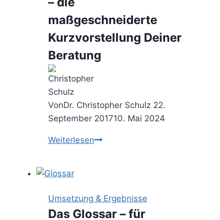
– die
maßgeschneiderte
Kurzvorstellung Deiner
Beratung
Von
Dr. Christopher Schulz
22.
September 2017
10. Mai 2024
Die
Weiterlesen
Unternehmenspräsentation
–
die
maßgeschneiderte
Umsetzung & Ergebnisse
Kurzvorstellung
Das Glossar – für
Deiner