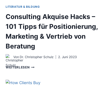
LITERATUR & BILDUNG
Consulting Akquise Hacks –
101 Tipps für Positionierung,
Marketing & Vertrieb von
Beratung
Von
Dr. Christopher Schulz
2. Juni 2023
CONSULTING
WEITERLESEN
AKQUISE
HACKS
–
101
TIPPS
FÜR
POSITIONIERUNG,