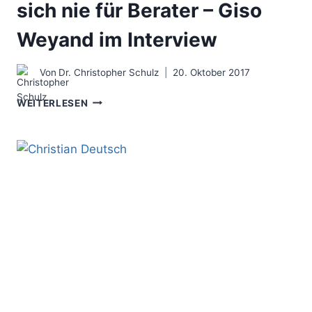
sich nie für Berater – Giso
Weyand im Interview
Von
Dr. Christopher Schulz
20. Oktober 2017
ENTSCHEIDER
WEITERLESEN
INTERESSIERTEN
SICH
NIE
FÜR
BERATER
–
GISO
WEYAND
IM
INTERVIEW