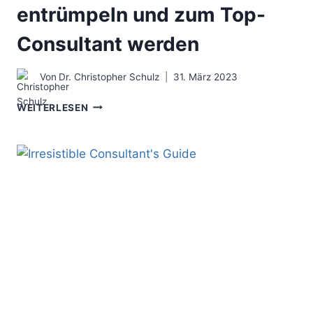
entrümpeln und zum Top-
Consultant werden
Von
Dr. Christopher Schulz
31. März 2023
POSITIONIERUNG
WEITERLESEN
IM
CONSULTING
–
DEN
BERATER-
BAUCHLADEN
ENTRÜMPELN
UND
ZUM
TOP-
CONSULTANT
WERDEN