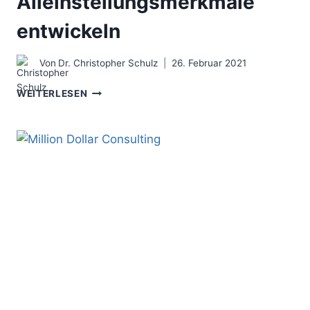
Alleinstellungsmerkmale
entwickeln
Von
Dr. Christopher Schulz
26. Februar 2021
DIE
WEITERLESEN
CONSULTING
VALUE
MAP
–
ALS
BERATER
GEZIELT
ALLEINSTELLUNGSMERKMALE
ENTWICKELN