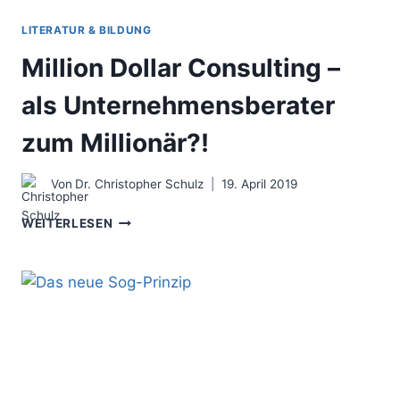
LITERATUR & BILDUNG
Million Dollar Consulting –
als Unternehmensberater
zum Millionär?!
Von
Dr. Christopher Schulz
19. April 2019
MILLION
WEITERLESEN
DOLLAR
CONSULTING
–
ALS
UNTERNEHMENSBERATER
ZUM
MILLIONÄR?!