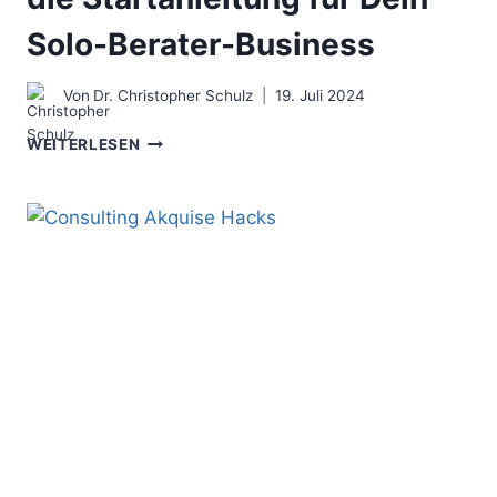
Solo-Berater-Business
Von
Dr. Christopher Schulz
19. Juli 2024
THE
WEITERLESEN
FREELANCE
CONSULTANT
–
DIE
STARTANLEITUNG
FÜR
DEIN
SOLO-
BERATER-
BUSINESS