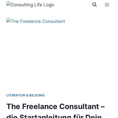
Zum
Inhalt
springen
LITERATUR & BILDUNG
The Freelance Consultant –
die Startanleitung für Dein