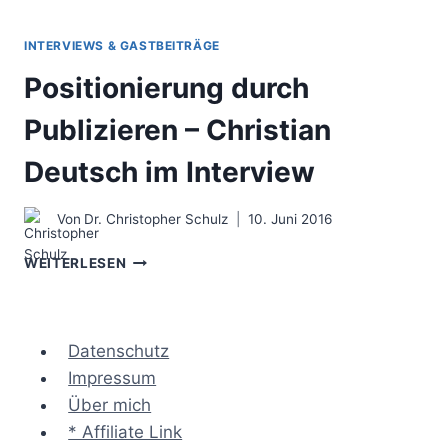
INTERVIEWS & GASTBEITRÄGE
Positionierung durch
Publizieren – Christian
Deutsch im Interview
Von
Dr. Christopher Schulz
10. Juni 2016
POSITIONIERUNG
WEITERLESEN
DURCH
PUBLIZIEREN
–
CHRISTIAN
Datenschutz
DEUTSCH
Impressum
IM
Über mich
INTERVIEW
* Affiliate Link