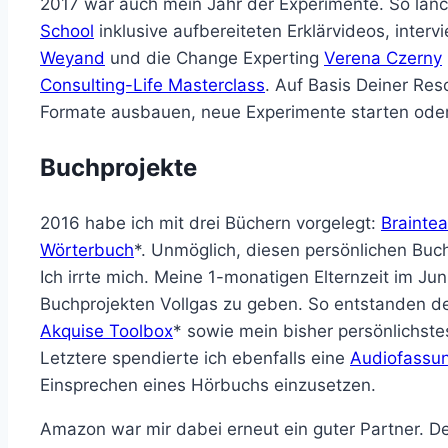
2017 war auch mein Jahr der Experimente. So lanci
School
inklusive aufbereiteten Erklärvideos, inter
Weyand
und die Change Experting
Verena Czerny
Consulting-Life Masterclass
. Auf Basis Deiner Re
Formate ausbauen, neue Experimente starten ode
Buchprojekte
2016 habe ich mit drei Büchern vorgelegt:
Braintea
Wörterbuch
*. Unmöglich, diesen persönlichen Buc
Ich irrte mich. Meine 1-monatigen Elternzeit im Jun
Buchprojekten Vollgas zu geben. So entstanden d
Akquise Toolbox
* sowie mein bisher persönlichst
Letztere spendierte ich ebenfalls eine
Audiofassu
Einsprechen eines Hörbuchs einzusetzen.
Amazon war mir dabei erneut ein guter Partner. D