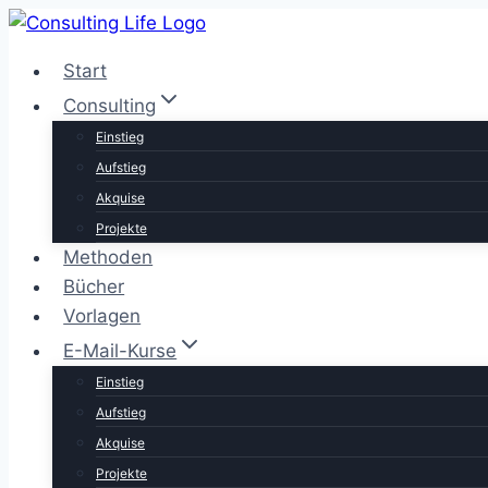
Zum
Inhalt
Start
springen
Consulting
Einstieg
Aufstieg
Akquise
Projekte
Methoden
Bücher
Vorlagen
E-Mail-Kurse
Einstieg
Aufstieg
Akquise
Projekte