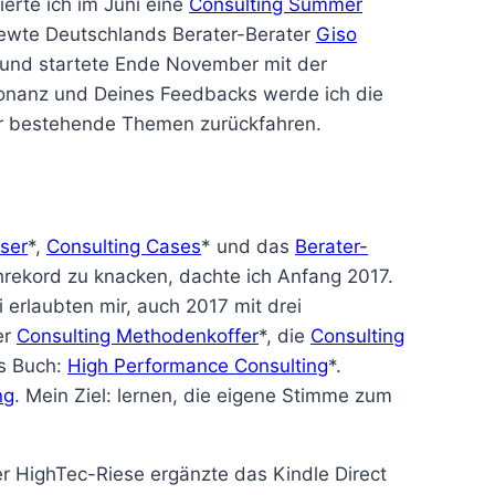
erte ich im Juni eine
Consulting Summer
viewte Deutschlands Berater-Berater
Giso
und startete Ende November mit der
sonanz und Deines Feedbacks werde ich die
r bestehende Themen zurückfahren.
ser
*,
Consulting Cases
* und das
Berater-
hrekord zu knacken, dachte ich Anfang 2017.
i erlaubten mir, auch 2017 mit drei
er
Consulting Methodenkoffer
*, die
Consulting
es Buch:
High Performance Consulting
*.
ng
. Mein Ziel: lernen, die eigene Stimme zum
er HighTec-Riese ergänzte das Kindle Direct