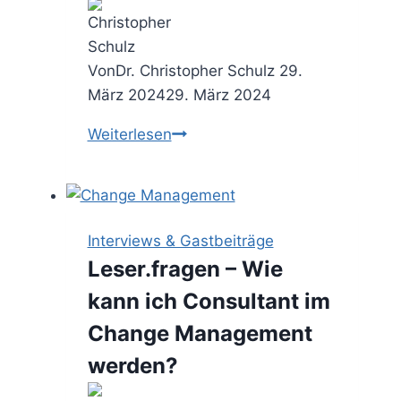
Von
Dr. Christopher Schulz
29.
März 2024
29. März 2024
Eine
Weiterlesen
Kooperation
braucht
Essenz
(Interview
Interviews & Gastbeiträge
in
Leser.fragen – Wie
brand
kann ich Consultant im
eins
/
Change Management
Thema
werden?
2024)