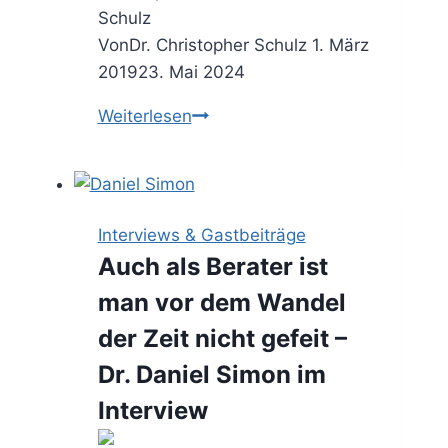
Von
Dr. Christopher Schulz
1. März
2019
23. Mai 2024
Guerilla
Weiterlesen
Application
–
zum
Traumjob
Interviews & Gastbeiträge
ohne
Auch als Berater ist
Bewerbungsschreiben
man vor dem Wandel
(Gastbeitrag)
der Zeit nicht gefeit –
Dr. Daniel Simon im
Interview