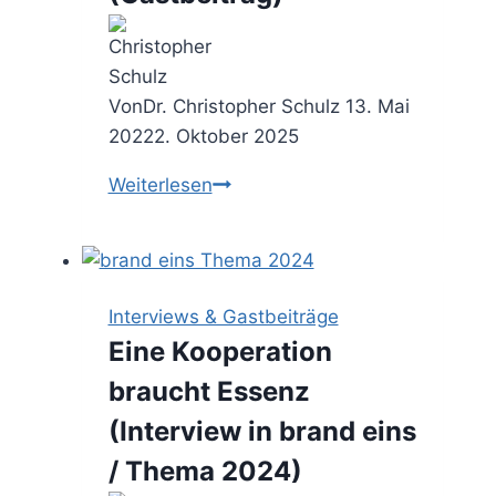
Von
Dr. Christopher Schulz
13. Mai
2022
2. Oktober 2025
5
Weiterlesen
wichtige
Tipps
für
die
Interviews & Gastbeiträge
erfolgreiche
Eine Kooperation
Bewerbung
braucht Essenz
im
Consulting
(Interview in brand eins
(Gastbeitrag)
/ Thema 2024)