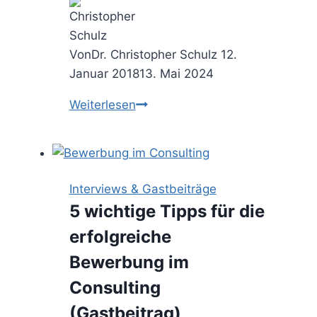
Von
Dr. Christopher Schulz
12.
Januar 2018
13. Mai 2024
Style
Weiterlesen
Check
–
die
richtige
Interviews & Gastbeiträge
Business
5 wichtige Tipps für die
Garderobe
erfolgreiche
für
Unternehmensberater
Bewerbung im
Consulting
(Gastbeitrag)