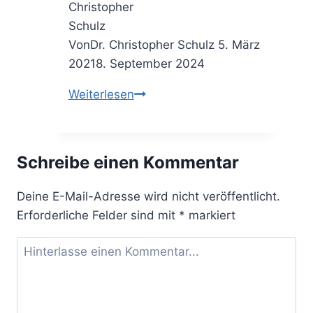
Von
Dr. Christopher Schulz
5. März
2021
8. September 2024
Auch
Weiterlesen
als
Berater
ist
Schreibe einen Kommentar
man
vor
Deine E-Mail-Adresse wird nicht veröffentlicht.
dem
Erforderliche Felder sind mit
*
markiert
Wandel
der
Zeit
nicht
gefeit