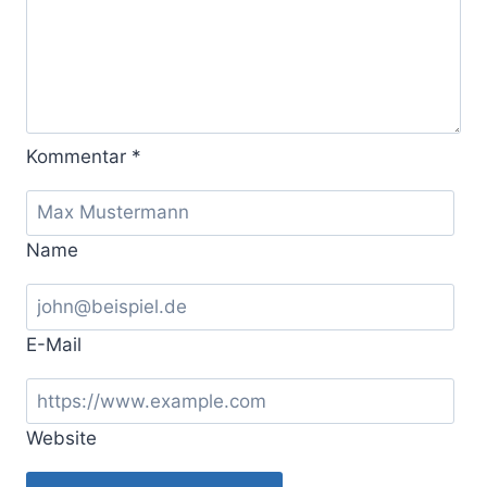
–
Dr.
Daniel
Simon
im
Kommentar
*
Interview
Name
E-Mail
Website