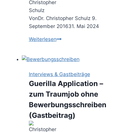
Von
Dr. Christopher Schulz
9.
September 2016
31. Mai 2024
Leser.fragen
Weiterlesen
–
Wie
kann
ich
Interviews & Gastbeiträge
Consultant
Guerilla Application –
im
zum Traumjob ohne
Change
Management
Bewerbungsschreiben
werden?
(Gastbeitrag)