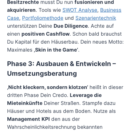
Besitzrechte
musst Du nun
fusionieren und
akquirieren
. Tools wie
SWOT Analyse
,
Business
Case
,
Portfoliomethode
und
Szenarientechnik
unterstützen Deine
Due Diligence
. Achte auf
einen
positiven Cashflow
. Schon bald brauchst
Du Kapital für den Häuserbau. Dein neues Motto:
Maximales
‚Skin in the Game‘
.
Phase 3: Ausbauen & Entwickeln –
Umsetzungsberatung
‚Nicht kleckern, sondern klotzen‘
heißt in dieser
dritten Phase Dein Credo.
Leverage die
Mieteinkünfte
Deiner Straßen. Stampfe dazu
Häuser und Hotels aus dem Boden. Nutze als
Management
KPI
den aus der
Wahrscheinlichkeitsrechnung bekannten