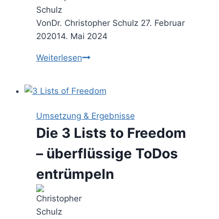
Von
Dr. Christopher Schulz
27. Februar
2020
14. Mai 2024
Die
Weiterlesen
5S
Methode
–
Arbeitsumgebungen
Umsetzung & Ergebnisse
stetig
Die 3 Lists to Freedom
verbessern
– überflüssige ToDos
entrümpeln