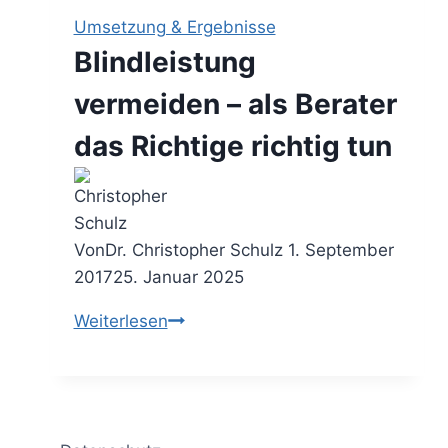
die
Umsetzung & Ergebnisse
richtigen
Blindleistung
Aufgaben
abarbeiten
vermeiden – als Berater
das Richtige richtig tun
Von
Dr. Christopher Schulz
1. September
2017
25. Januar 2025
Blindleistung
Weiterlesen
vermeiden
–
als
Berater