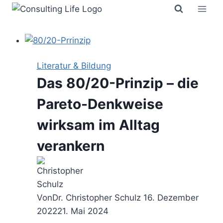
Zum
Inhalt
springen
Literatur & Bildung
Das 80/20-Prinzip – die
Pareto-Denkweise
wirksam im Alltag
verankern
Von
Dr. Christopher Schulz
16. Dezember
2022
21. Mai 2024