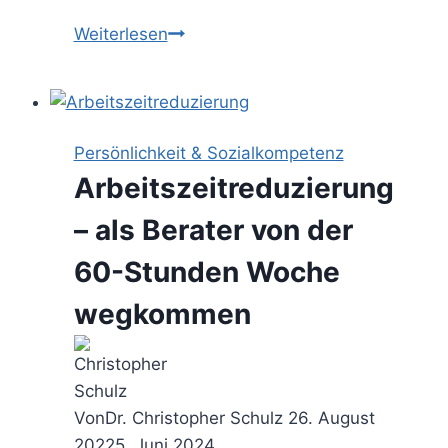
Schluss
Weiterlesen
mit
dem
endlosen
Meeting-
Persönlichkeit & Sozialkompetenz
Marathon!
Arbeitszeitreduzierung
(Gastbeitrag)
– als Berater von der
60-Stunden Woche
wegkommen
Von
Dr. Christopher Schulz
26. August
2022
5. Juni 2024