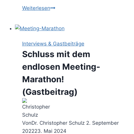
Auf
Weiterlesen
Meeting-
Diät
–
so
Interviews & Gastbeiträge
befreist
Schluss mit dem
Du
Deinen
endlosen Meeting-
Kalender
Marathon!
vom
Meeting-
(Gastbeitrag)
Overload
Von
Dr. Christopher Schulz
2. September
2022
23. Mai 2024