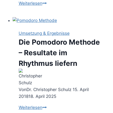
Das
Weiterlesen
Pareto
Prinzip
–
den
Umsetzung & Ergebnisse
Output
Die Pomodoro Methode
vor
den
– Resultate im
Input
Rhythmus liefern
stellen
Von
Dr. Christopher Schulz
15. April
2018
18. April 2025
Die
Weiterlesen