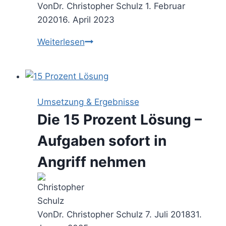
Von
Dr. Christopher Schulz
1. Februar
2020
16. April 2023
Die
Weiterlesen
3
Lists
to
Freedom
Umsetzung & Ergebnisse
–
Die 15 Prozent Lösung –
überflüssige
ToDos
Aufgaben sofort in
entrümpeln
Angriff nehmen
Von
Dr. Christopher Schulz
7. Juli 2018
31.