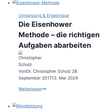
–
den
Umsetzung & Ergebnisse
Alltag
Die Eisenhower
von
Ballast
Methode – die richtigen
befreien
Aufgaben abarbeiten
Von
Dr. Christopher Schulz
28.
September 2017
13. Mai 2024
Die
Weiterlesen
Eisenhower
Methode
–