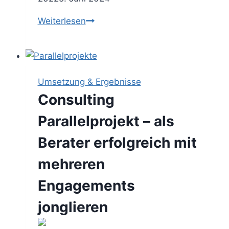
Arbeitszeitreduzierung
Weiterlesen
–
als
Berater
von
Umsetzung & Ergebnisse
der
Consulting
60-
Stunden
Parallelprojekt – als
Woche
Berater erfolgreich mit
wegkommen
mehreren
Engagements
jonglieren