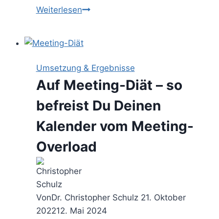
Das
Weiterlesen
80/20-
Prinzip
–
die
Umsetzung & Ergebnisse
Pareto-
Auf Meeting-Diät – so
Denkweise
wirksam
befreist Du Deinen
im
Kalender vom Meeting-
Alltag
verankern
Overload
Von
Dr. Christopher Schulz
21. Oktober
2022
12. Mai 2024