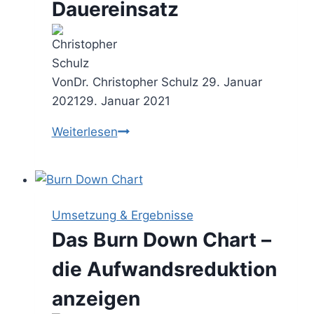
Dauereinsatz
Von
Dr. Christopher Schulz
29. Januar
2021
29. Januar 2021
Terminplanung
Weiterlesen
mit
Microsoft
Bookings
–
Umsetzung & Ergebnisse
mein
Das Burn Down Chart –
Erfahrungsbericht
nach
die Aufwandsreduktion
8
anzeigen
Wochen