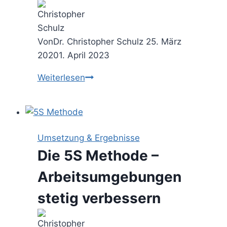
Dauereinsatz
Von
Dr. Christopher Schulz
25. März
2020
1. April 2023
Das
Weiterlesen
Burn
Down
Chart
–
Umsetzung & Ergebnisse
die
Die 5S Methode –
Aufwandsreduktion
anzeigen
Arbeitsumgebungen
stetig verbessern