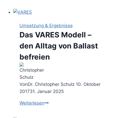
Pomodoro
Methode
–
Resultate
Umsetzung & Ergebnisse
im
Das VARES Modell –
Rhythmus
liefern
den Alltag von Ballast
befreien
Von
Dr. Christopher Schulz
10. Oktober
2017
31. Januar 2025
Das
Weiterlesen
VARES
Modell