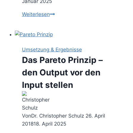
Januar 2025
Die
Weiterlesen
15
Prozent
Lösung
–
Umsetzung & Ergebnisse
Aufgaben
Das Pareto Prinzip –
sofort
in
den Output vor den
Angriff
Input stellen
nehmen
Von
Dr. Christopher Schulz
26. April
2018
18. April 2025