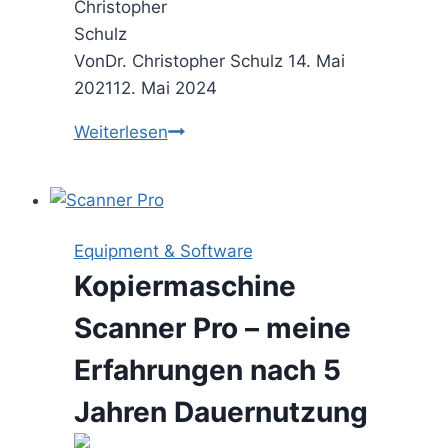
Von
Dr. Christopher Schulz
14. Mai
2021
12. Mai 2024
Consulting
Weiterlesen
Parallelprojekt
–
als
Berater
Equipment & Software
erfolgreich
Kopiermaschine
mit
mehreren
Scanner Pro – meine
Engagements
Erfahrungen nach 5
jonglieren
Jahren Dauernutzung