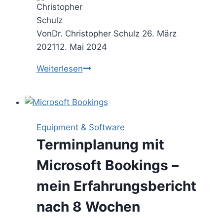
Von
Dr. Christopher Schulz
26. März
2021
12. Mai 2024
Kopiermaschine
Weiterlesen
Scanner
Pro
–
meine
Equipment & Software
Erfahrungen
Terminplanung mit
nach
5
Microsoft Bookings –
Jahren
mein Erfahrungsbericht
Dauernutzung
nach 8 Wochen