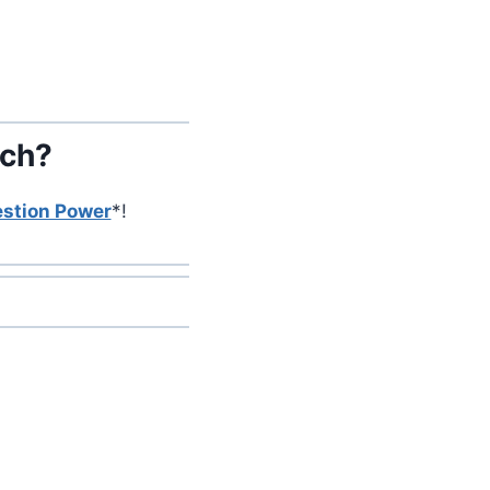
äch?
stion Power
*!