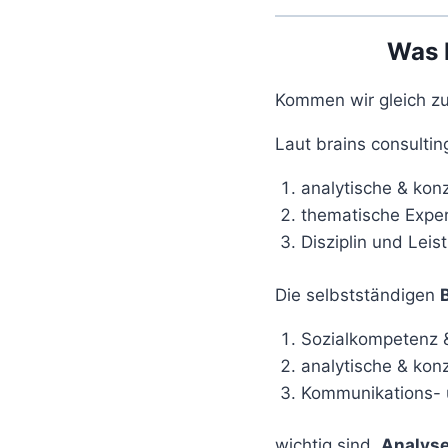
Was 
Kommen wir gleich z
Laut brains consultin
analytische & konz
thematische Exper
Disziplin und Leis
Die selbstständigen
Sozialkompetenz &
analytische & kon
Kommunikations- u
wichtig sind.
Analyse