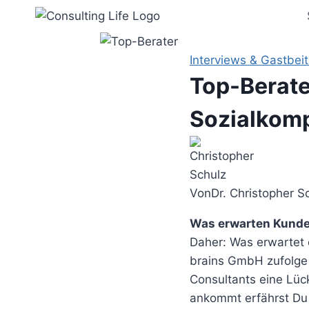
Zum
Inhalt
springen
Interviews & Gastbei
Top-Berate
Sozialkomp
Von
Dr. Christopher S
Was erwarten Kund
Daher: Was erwartet
brains GmbH zufolge 
Consultants eine Lück
ankommt erfährst Du