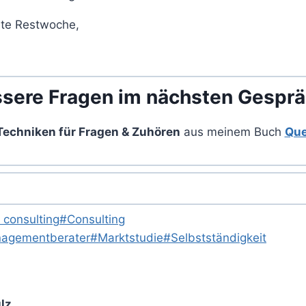
ute Restwoche,
sere Fragen im nächsten Gespr
Techniken für Fragen & Zuhören
aus meinem Buch
Que
 consulting
#
Consulting
agementberater
#
Marktstudie
#
Selbstständigkeit
lz