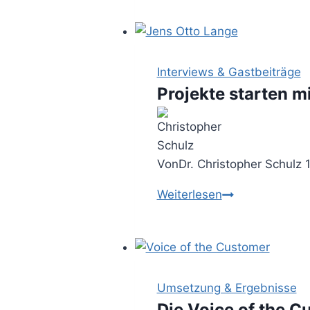
–
die
richtige
Business
Interviews & Gastbeiträge
Garderobe
Projekte starten m
für
Unternehmensb
Von
Dr. Christopher Schulz
Projekte
Weiterlesen
starten
mit
Design
Thinking
(Gastbeitrag)
Umsetzung & Ergebnisse
Die Voice of the 