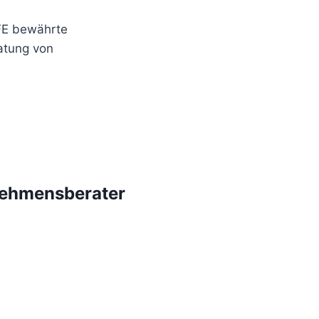
IFE bewährte
ratung von
rnehmensberater