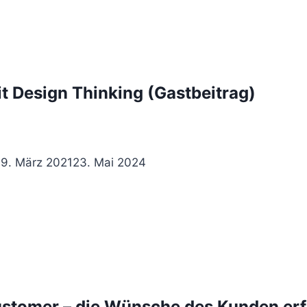
it Design Thinking (Gastbeitrag)
erater
19. März 2021
23. Mai 2024
Customer – die Wünsche des Kunden er