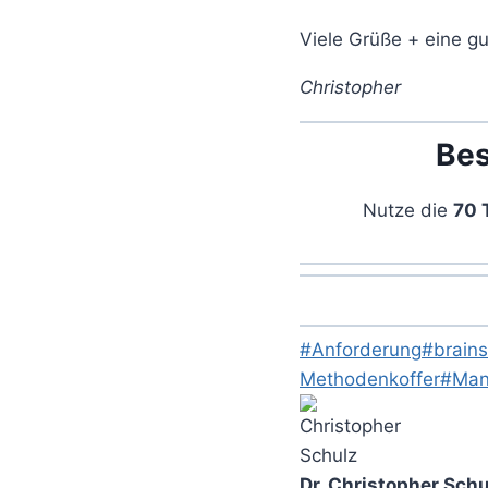
Viele Grüße + eine g
Christopher
Bes
Nutze die
70 
Schlagworte:
#
Anforderung
#
brains
Methodenkoffer
#
Man
Dr. Christopher Schu