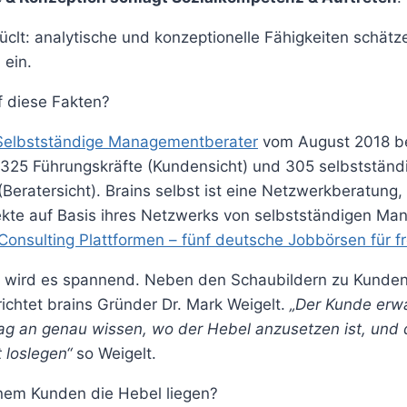
clt: analytische und konzeptionelle Fähigkeiten schätz
 ein.
 diese Fakten?
Selbstständige Managementberater
vom August 2018 be
325 Führungskräfte (Kundensicht) und 305 selbstständ
eratersicht). Brains selbst ist eine Netzwerkberatung, 
ekte auf Basis ihres Netzwerks von selbstständigen M
Consulting Plattformen – fünf deutsche Jobbörsen für fr
ie wird es spannend. Neben den Schaubildern zu Kund
ichtet brains Gründer Dr. Mark Weigelt.
„Der Kunde erwa
Tag an genau wissen, wo der Hebel
anzusetzen ist, und
t loslegen“
so Weigelt.
nem Kunden die Hebel liegen?