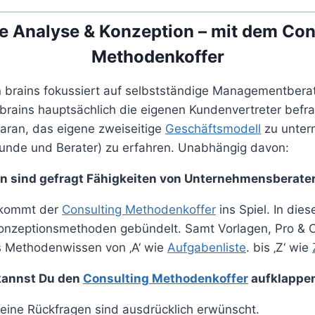
e Analyse & Konzeption – mit dem Con
Methodenkoffer
on brains fokussiert auf selbstständige Managementbera
 brains hauptsächlich die eigenen Kundenvertreter befr
daran, das eigene zweiseitige
Geschäftsmodell
zu unter
Kunde und Berater) zu erfahren. Unabhängig davon:
n sind gefragt Fähigkeiten von Unternehmensberate
e kommt der
Consulting Methodenkoffer
ins Spiel. In die
Konzeptionsmethoden gebündelt. Samt Vorlagen, Pro & 
es Methodenwissen von ‚A‘ wie
Aufgabenliste
. bis ‚Z‘ wie
kannst Du den
Consulting Methodenkoffer
aufklappe
ine Rückfragen sind ausdrücklich erwünscht.