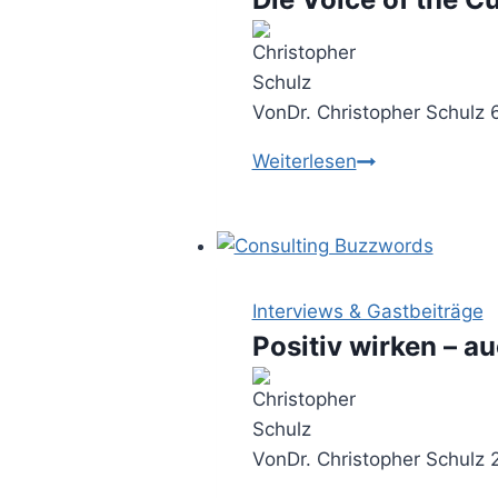
Von
Dr. Christopher Schulz
Die
Weiterlesen
Voice
of
the
Customer
–
Interviews & Gastbeiträge
die
Positiv wirken – 
Wünsche
des
Kunden
Von
Dr. Christopher Schulz
erfassen