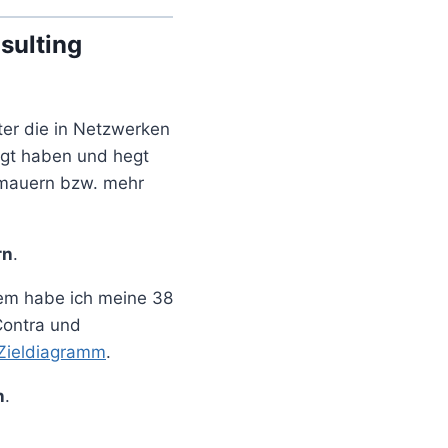
sulting
ter die in Netzwerken
agt haben und hegt
mauern bzw. mehr
rn
.
sem habe ich meine 38
Contra und
Zieldiagramm
.
n
.