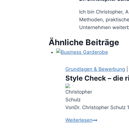
Ich bin Christopher, 
Methoden, praktische
Unternehmen weiterbr
Ähnliche Beiträge
Grundlagen & Bewerbung
Style Check – die 
Von
Dr. Christopher Schulz
Style
Weiterlesen
Check