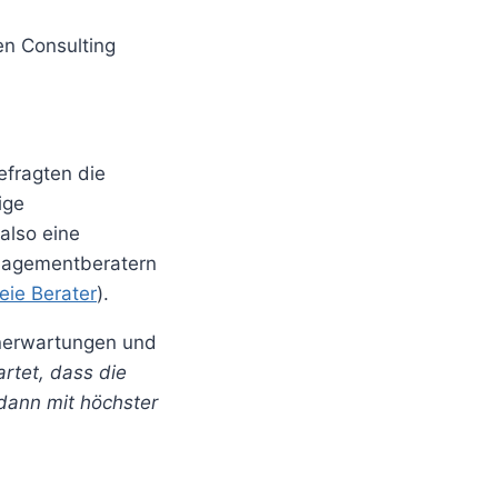
en Consulting
fragten die
ige
also eine
anagementberatern
eie Berater
).
enerwartungen und
rtet, dass die
 dann mit höchster