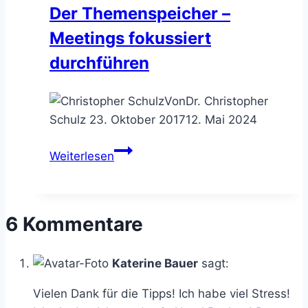
Der Themenspeicher –
beurteilen
Meetings fokussiert
durchführen
Von
Dr. Christopher
Schulz
23. Oktober 2017
12. Mai 2024
Der
Weiterlesen
Themenspeicher
–
Meetings
6 Kommentare
fokussiert
durchführen
Katerine Bauer
sagt:
Vielen Dank für die Tipps! Ich habe viel Stress!