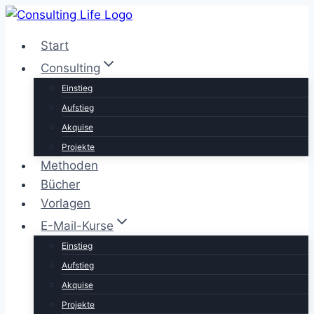
Zum
Inhalt
Start
springen
Consulting
Einstieg
Aufstieg
Akquise
Projekte
Methoden
Bücher
Vorlagen
E-Mail-Kurse
Einstieg
Aufstieg
Akquise
Projekte