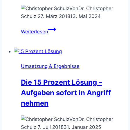
Von
Dr. Christopher
Schulz
27. März 2018
13. Mai 2024
Das
Weiterlesen
Minimum
Viable
Product
–
Umsetzung & Ergebnisse
neue
Angebote
Die 15 Prozent Lösung –
rasch
Aufgaben sofort in Angriff
verproben
nehmen
Von
Dr. Christopher
Schulz
7. Juli 2018
31. Januar 2025