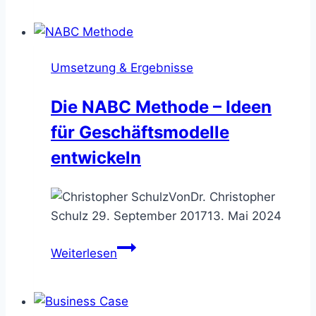
Board
Methode
–
Umsetzung & Ergebnisse
Veränderungen
aktiv
Die NABC Methode – Ideen
begleiten
für Geschäftsmodelle
entwickeln
Von
Dr. Christopher
Schulz
29. September 2017
13. Mai 2024
Die
Weiterlesen
NABC
Methode
–