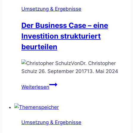
Ideen
Umsetzung & Ergebnisse
für
Geschäftsmodelle
Der Business Case – eine
entwickeln
Investition strukturiert
beurteilen
Von
Dr. Christopher
Schulz
26. September 2017
13. Mai 2024
Der
Weiterlesen
Business
Case
–
eine
Umsetzung & Ergebnisse
Investition
strukturiert