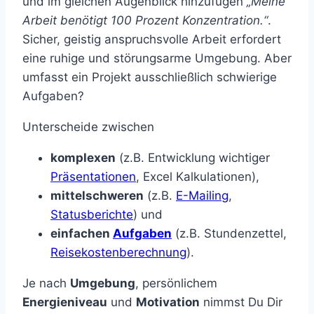
und im gleichen Augenblick hinzufügen
„Meine
Arbeit benötigt 100 Prozent Konzentration.“
.
Sicher, geistig anspruchsvolle Arbeit erfordert
eine ruhige und störungsarme Umgebung. Aber
umfasst ein Projekt ausschließlich schwierige
Aufgaben?
Unterscheide zwischen
komplexen
(z.B. Entwicklung wichtiger
Präsentationen
, Excel Kalkulationen),
mittelschweren
(z.B.
E-Mailing
,
Statusberichte
) und
einfachen
Aufgaben
(z.B. Stundenzettel,
Reisekostenberechnung
).
Je nach
Umgebung
, persönlichem
Energieniveau
und
Motivation
nimmst Du Dir