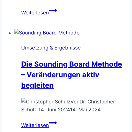
Die
Weiterlesen
15
Prozent
Lösung
–
Umsetzung & Ergebnisse
Aufgaben
sofort
Die Sounding Board Methode
in
– Veränderungen aktiv
Angriff
nehmen
begleiten
Von
Dr. Christopher
Schulz
14. Juni 2024
14. Mai 2024
Die
Weiterlesen
Sounding